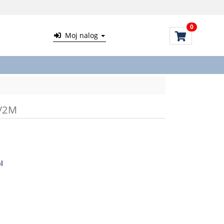
0
Moj nalog
k/2M
l