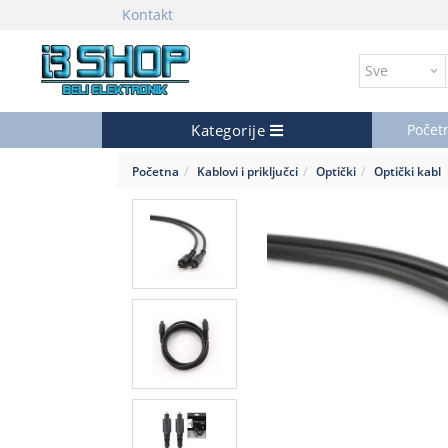
Kontakt
Kategorije
Počet
Početna
Kablovi i priključci
Optički
Optički kabl