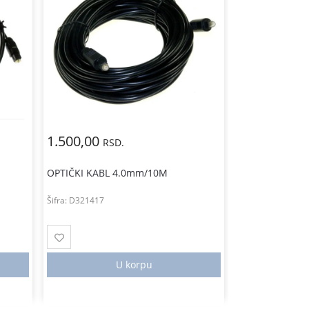
1.500,00
1.500,00
RSD.
RS
OPTIČKI KABL 4.0mm/10M
OPTIČKI KABL
Šifra:
D321417
Šifra:
F657146
U korpu