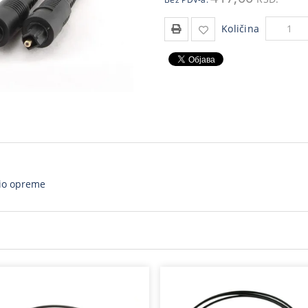
Količina
dio opreme