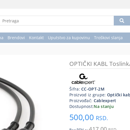
na
Brendovi
Kontakt
Uputstvo za kupovinu
Troškovi slanja
OPTIČKI KABL Toslin
Šifra:
CC-OPT-2M
Proizvod iz grupe:
Optički kab
Proizvođač:
Cablexpert
Dostupnost:
Na stanju
500,00
RSD.
417,00
RSD.
Bez PDV-a: