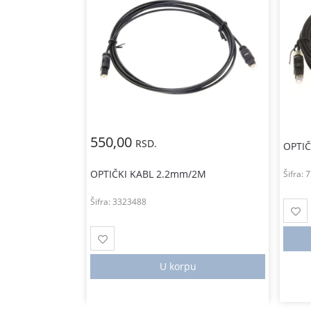
550,00
RSD.
OPTI
/3M
OPTIČKI KABL 2.2mm/2M
Šifra:
7
Šifra:
3323488
u
U korpu