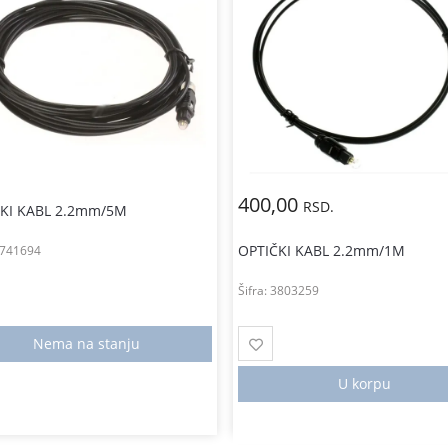
400,00
RSD.
ČKI KABL 2.2mm/5M
OPTIČKI KABL 2.2mm/1M
741694
Šifra:
3803259
Nema na stanju
U korpu