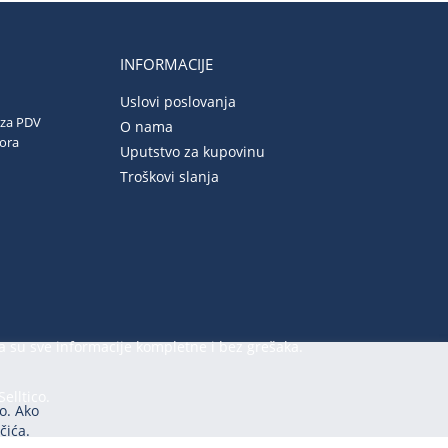
INFORMACIJE
Uslovi poslovanja
 za PDV
O nama
vora
Uputstvo za kupovinu
Troškovi slanja
a su sve informacije kompletne i bez grešaka.
Selltico.
o. Ako
čića.