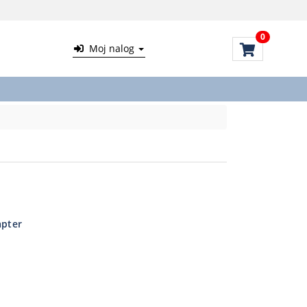
0
Moj nalog
apter