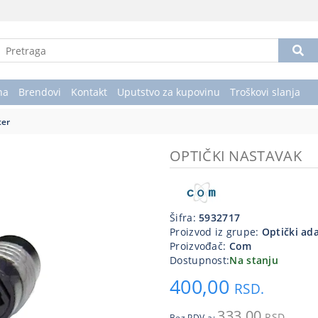
na
Brendovi
Kontakt
Uputstvo za kupovinu
Troškovi slanja
ter
OPTIČKI NASTAVAK
Šifra:
5932717
Proizvod iz grupe:
Optički ad
Proizvođač:
Com
Dostupnost:
Na stanju
400,00
RSD.
333,00
RSD.
Bez PDV-a: