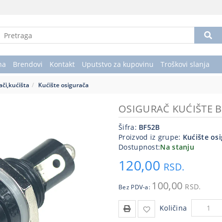
na
Brendovi
Kontakt
Uputstvo za kupovinu
Troškovi slanja
ači,kućišta
Kućište osigurača
OSIGURAČ KUĆIŠTE B
Šifra:
BF52B
Proizvod iz grupe:
Kućište os
Dostupnost:
Na stanju
120,00
RSD.
100,00
RSD.
Bez PDV-a:
Količina