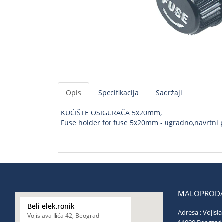
Opis
Specifikacija
Sadržaji
KUĆIŠTE OSIGURAČA 5x20mm,
Fuse holder for fuse 5x20mm - ugradno,navrtni
MALOPRODA
Beli elektronik
Adresa : Vojisla
Vojislava Ilića 42, Beograd