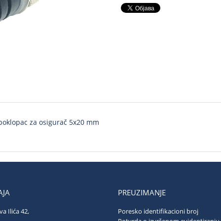
 poklopac za osigurač 5x20 mm
JA
PREUZIMANJE
va Ilića 42,
Poresko identifikacioni broj