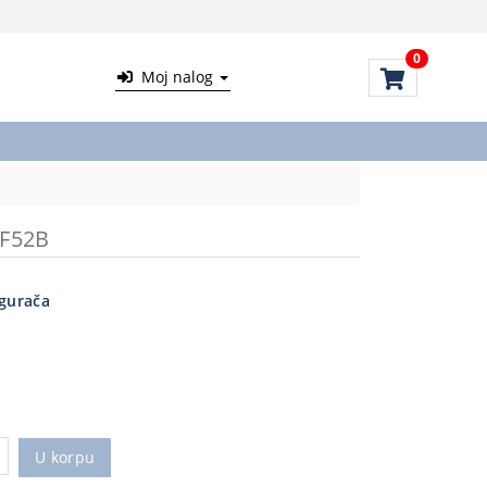
0
Moj nalog
F52B
igurača
U korpu