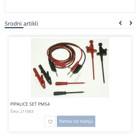
Srodni artikli
PIPALICE SET PMS4
Šifra:
211063
Nema na stanju