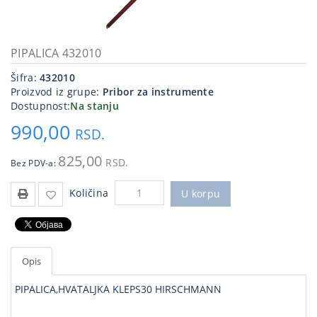
Kablovi
i
priključci
PIPALICA 432010
Šifra:
432010
Kućna
Proizvod iz grupe:
Pribor za instrumente
tehnika
Dostupnost:
Na stanju
Poslovna
990,00
RSD.
oprema,računari
825,00
RSD.
Bez PDV-a:
Strujni
program
Količina
U korpu
Opis
PIPALICA,HVATALJKA KLEPS30 HIRSCHMANN