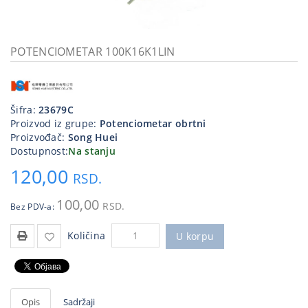
Kablovi
i
priključci
POTENCIOMETAR 100K16K1LIN
Kućna
tehnika
Šifra:
23679C
Poslovna
Proizvod iz grupe:
Potenciometar obrtni
oprema,računari
Proizvođač:
Song Huei
Dostupnost:
Na stanju
Strujni
120,00
program
RSD.
100,00
RSD.
Bez PDV-a:
Količina
U korpu
Opis
Sadržaji