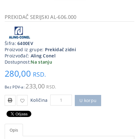
Kablovi
i
PREKIDAČ SERIJSKI AL-606.000
priključci
Kućna
tehnika
Šifra:
6400EV
Proizvod iz grupe:
Prekidač zidni
Poslovna
Proizvođač:
Aling Conel
oprema,računari
Dostupnost:
Na stanju
280,00
Strujni
RSD.
program
233,00
RSD.
Bez PDV-a:
Količina
U korpu
Opis