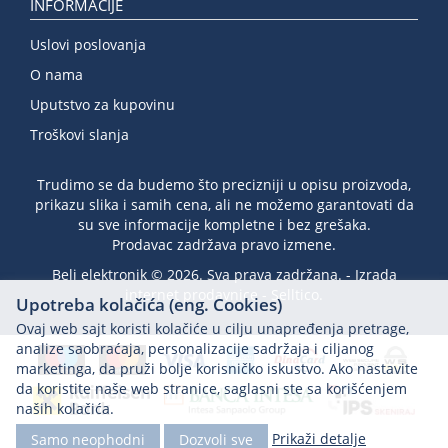
INFORMACIJE
Uslovi poslovanja
O nama
Uputstvo za kupovinu
Troškovi slanja
Trudimo se da budemo što precizniji u opisu proizvoda,
prikazu slika i samih cena, ali ne možemo garantovati da
su sve informacije kompletne i bez grešaka.
Prodavac zadržava pravo izmene.
Beli elektronik © 2026. Sva prava zadržana. -
Izrada
internet prodavnice
-
Selltico.
Upotreba kolačića (eng. Cookies)
Ovaj web sajt koristi kolačiće u cilju unapređenja pretrage,
analize saobraćaja, personalizacije sadržaja i ciljanog
marketinga, da pruži bolje korisničko iskustvo. Ako nastavite
da koristite naše web stranice, saglasni ste sa korišćenjem
naših kolačića.
Prikaži detalje
Samo neophodni
Dozvoli sve