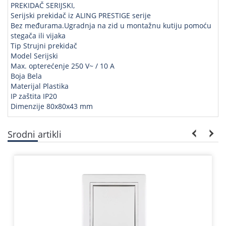
PREKIDAČ SERIJSKI,
Serijski prekidač iz ALING PRESTIGE serije
Bez međurama.Ugradnja na zid u montažnu kutiju pomoću
stegača ili vijaka
Tip Strujni prekidač
Model Serijski
Max. opterećenje 250 V~ / 10 A
Boja Bela
Materijal Plastika
IP zaštita IP20
Dimenzije 80x80x43 mm
Srodni artikli