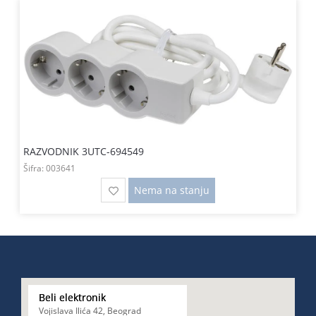
RAZVODNIK 3UTC-694549
Šifra:
003641
Nema na stanju
Beli elektronik
Vojislava Ilića 42, Beograd