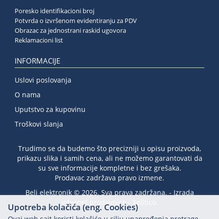
Poresko identifikacioni broj
Potvrda o izvršenom evidentiranju za PDV
Obrazac za jednostrani raskid ugovora
Reklamacioni list
INFORMACIJE
Uslovi poslovanja
O nama
Uputstvo za kupovinu
Troškovi slanja
Trudimo se da budemo što precizniji u opisu proizvoda,
prikazu slika i samih cena, ali ne možemo garantovati da
su sve informacije kompletne i bez grešaka.
Prodavac zadržava pravo izmene.
Beli elektronik © 2026. Sva prava zadržana. -
Izrada
internet prodavnice
-
Selltico.
Upotreba kolačića (eng. Cookies)
Ovaj web sajt koristi kolačiće u cilju unapređenja pretrage,