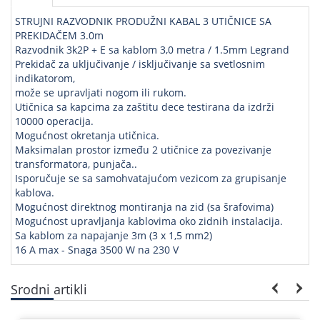
STRUJNI RAZVODNIK PRODUŽNI KABAL 3 UTIČNICE SA
PREKIDAČEM 3.0m
Razvodnik 3k2P + E sa kablom 3,0 metra / 1.5mm Legrand
Prekidač za uključivanje / isključivanje sa svetlosnim
indikatorom,
može se upravljati nogom ili rukom.
Utičnica sa kapcima za zaštitu dece testirana da izdrži
10000 operacija.
Mogućnost okretanja utičnica.
Maksimalan prostor između 2 utičnice za povezivanje
transformatora, punjača..
Isporučuje se sa samohvatajućom vezicom za grupisanje
kablova.
Mogućnost direktnog montiranja na zid (sa šrafovima)
Mogućnost upravljanja kablovima oko zidnih instalacija.
Sa kablom za napajanje 3m (3 x 1,5 mm2)
16 A max - Snaga 3500 W na 230 V
Srodni artikli