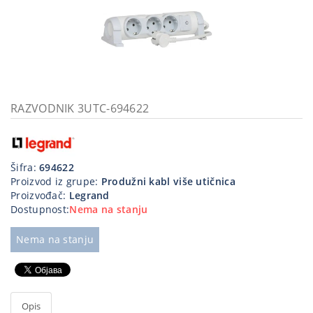
Kablovi
i
priključci
Kućna
tehnika
RAZVODNIK 3UTC-694622
Poslovna
oprema,računari
Strujni
Šifra:
694622
program
Proizvod iz grupe:
Produžni kabl više utičnica
Proizvođač:
Legrand
Dostupnost:
Nema na stanju
Nema na stanju
Opis