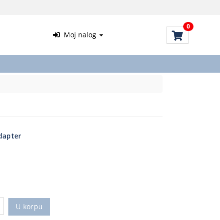
0
Moj nalog
dapter
U korpu