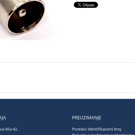
JA
PREUZIMANJE
va Ilića 42,
Poresko identifikacioni broj