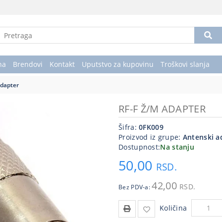
na
Brendovi
Kontakt
Uputstvo za kupovinu
Troškovi slanja
adapter
RF-F Ž/M ADAPTER
Šifra:
0FK009
Proizvod iz grupe:
Antenski a
Dostupnost:
Na stanju
50,00
RSD.
42,00
RSD.
Bez PDV-a:
Količina