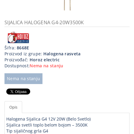
Kablovi
i
priključci
SIJALICA HALOGENA G4-20W3500K
Kućna
tehnika
Šifra:
8668E
Poslovna
Proizvod iz grupe:
Halogena rasveta
oprema,računari
Proizvođač:
Horoz electric
Dostupnost:
Nema na stanju
Strujni
program
Nema na stanju
Opis
Halogena Sijalica G4 12V 20W (Belo Svetlo)
Sijalica svetli toplo belom bojom – 3500K
Tip sijaličnog grla G4