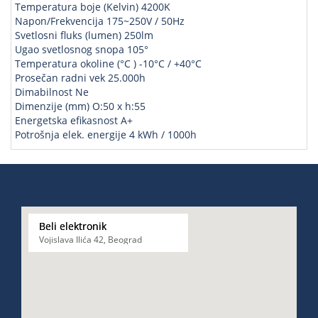
Temperatura boje (Kelvin) 4200K
Napon/Frekvencija 175~250V / 50Hz
Svetlosni fluks (lumen) 250lm
Ugao svetlosnog snopa 105°
Temperatura okoline (°C ) -10°C / +40°C
Prosečan radni vek 25.000h
Dimabilnost Ne
Dimenzije (mm) O:50 x h:55
Energetska efikasnost A+
Potrošnja elek. energije 4 kWh / 1000h
Beli elektronik
Vojislava Ilića 42, Beograd