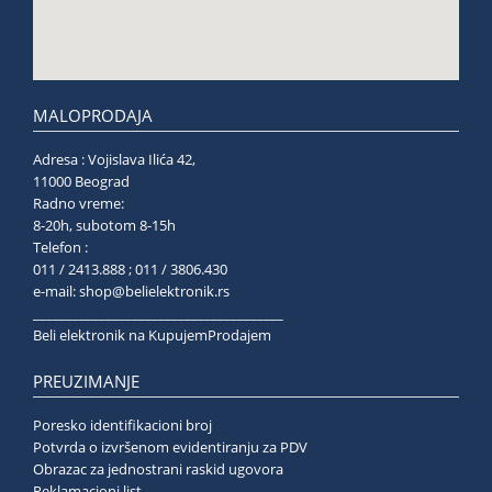
MALOPRODAJA
Adresa : Vojislava Ilića 42,
11000 Beograd
Radno vreme:
8-20h, subotom 8-15h
Telefon :
011 / 2413.888 ; 011 / 3806.430
e-mail:
shop@belielektronik.rs
______________________________________
Beli elektronik na KupujemProdajem
PREUZIMANJE
Poresko identifikacioni broj
Potvrda o izvršenom evidentiranju za PDV
Obrazac za jednostrani raskid ugovora
Reklamacioni list