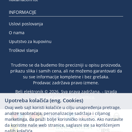
INFORMACIJE
Uslovi poslovanja
O nama
Uputstvo za kupovinu
Troškovi slanja
Trudimo se da budemo što precizniji u opisu proizvoda,
prikazu slika i samih cena, ali ne možemo garantovati da
su sve informacije kompletne i bez grešaka.
Prodavac zadržava pravo izmene.
Beli elektronik © 2026. Sva prava zadržana. -
Izrada
internet prodavnice
-
Selltico.
Upotreba kolačića (eng. Cookies)
Ovaj web sajt koristi kolačiće u cilju unapređenja pretrage,
analize saobraćaja, personalizacije sadržaja i ciljanog
marketinga, da pruži bolje korisničko iskustvo. Ako nastavite
da koristite naše web stranice, saglasni ste sa korišćenjem
naših kolačića.