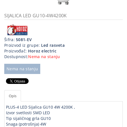
Kablovi
i
SIJALICA LED GU10-4W4200K
priključci
Kućna
tehnika
Šifra:
5081-EV
Proizvod iz grupe:
Led rasveta
Poslovna
Proizvođač:
Horoz electric
oprema,računari
Dostupnost:
Nema na stanju
Strujni
Nema na stanju
program
Opis
PLUS-4 LED Sijalica GU10 4W 4200K ,
Izvor svetlosti SMD LED
Tip sijaličnog grla GU10
Snaga (potrošnja) 4W