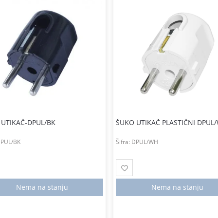
 UTIKAČ-DPUL/BK
ŠUKO UTIKAČ PLASTIČNI DPUL
PUL/BK
Šifra:
DPUL/WH
Nema na stanju
Nema na stanju