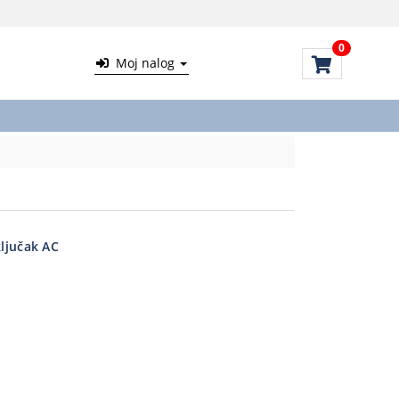
0
Moj nalog
ključak AC