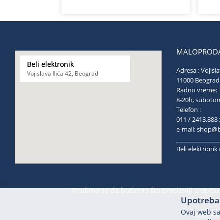
MALOPRODA
Beli elektronik
Adresa : Vojisla
Vojislava Ilića 42, Beograd
11000 Be
Radno vreme:
8-20h, s
Telefon :
011 / 2413.888 
e-mail:
shop@be
______________
Beli elektroni
Trudimo se da budemo što precizniji u opisu 
Upotreba 
Ovaj web saj
Beli el