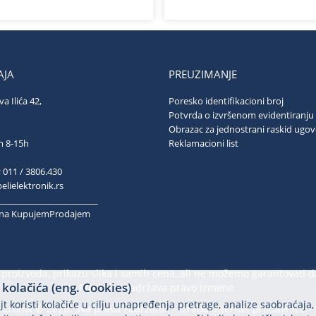
JA
PREUZIMANJE
va Ilića 42,
Poresko identifikacioni broj
ograd
Potvrda o izvršenom evidentiranju
Obrazac za jednostrani raskid ugo
ubotom 8-15h
Reklamacioni list
; 011 / 3806.430
lielektronik.rs
________________________
k na KupujemProdajem
proizvoda, prikazu slika i samih cena, ali ne možemo garantovati d
kolačića (eng. Cookies)
Prodavac zadržava pravo izmene.
t koristi kolačiće u cilju unapređenja pretrage, analize saobraćaja,
ektronik © 2026. Sva prava zadržana. -
Izrada internet prodavnice
-