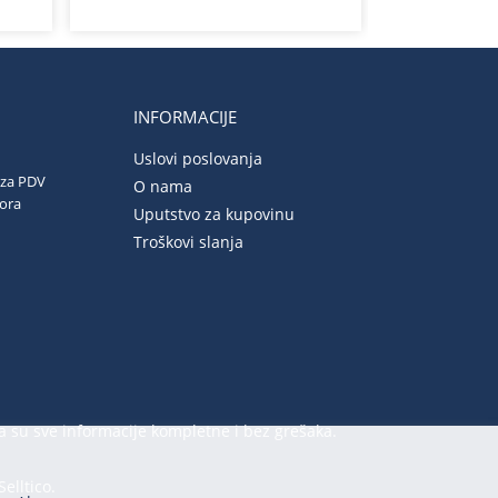
INFORMACIJE
Uslovi poslovanja
 za PDV
O nama
vora
Uputstvo za kupovinu
Troškovi slanja
a su sve informacije kompletne i bez grešaka.
Selltico.