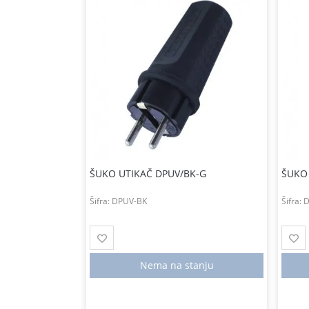
WH
ŠUKO UTIKAČ DPUV/BK-G
ŠUKO
Šifra:
DPUV-BK
Šifra:
D
tanju
Nema na stanju