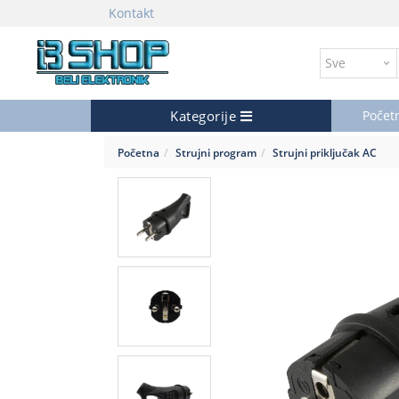
Kontakt
Kategorije
Počet
Početna
Strujni program
Strujni priključak AC