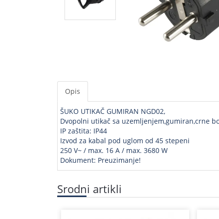
Opis
ŠUKO UTIKAČ GUMIRAN NGD02,
Dvopolni utikač sa uzemljenjem,gumiran,crne bo
IP zaštita: IP44
Izvod za kabal pod uglom od 45 stepeni
250 V~ / max. 16 A / max. 3680 W
Dokument: Preuzimanje!
Srodni artikli