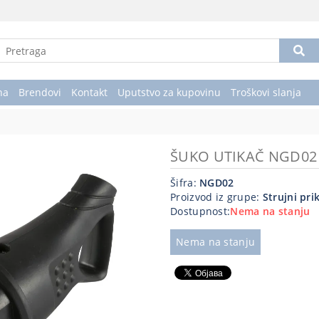
na
Brendovi
Kontakt
Uputstvo za kupovinu
Troškovi slanja
ŠUKO UTIKAČ NGD02
Šifra:
NGD02
Proizvod iz grupe:
Strujni pri
Dostupnost:
Nema na stanju
Nema na stanju