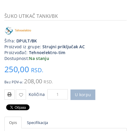
Kablovi
i
ŠUKO UTIKAČ TANKI/BK
priključci
Kućna
tehnika
Šifra:
DPULT/BK
Proizvod iz grupe:
Strujni priključak AC
Poslovna
Proizvođač:
Tehnoelektro-tim
oprema,računari
Dostupnost:
Na stanju
250,00
Strujni
RSD.
program
208,00
RSD.
Bez PDV-a:
Količina
U korpu
Opis
Specifikacija