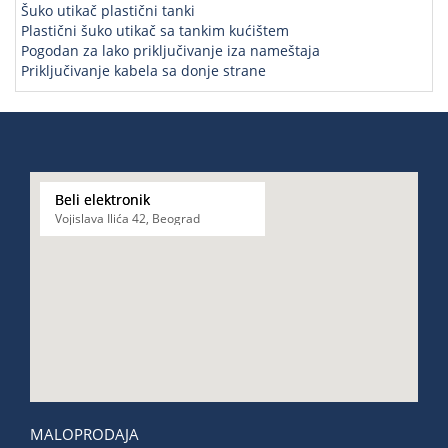
Šuko utikač plastični tanki
Plastični šuko utikač sa tankim kućištem
Pogodan za lako priključivanje iza nameštaja
Priključivanje kabela sa donje strane
Beli elektronik
Vojislava Ilića 42, Beograd
MALOPRODAJA