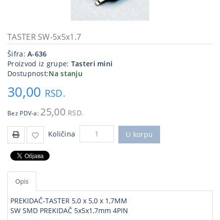
Kablovi
i
priključci
TASTER SW-5x5x1.7
Šifra:
A-636
Kućna
Proizvod iz grupe:
Tasteri mini
tehnika
Dostupnost:
Na stanju
Poslovna
30,00
RSD.
oprema,računari
25,00
RSD.
Bez PDV-a:
Strujni
program
Količina
U korpu
Opis
PREKIDAČ-TASTER 5,0 x 5,0 x 1,7MM
SW SMD PREKIDAČ 5x5x1,7mm 4PIN