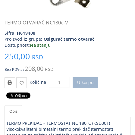
Kablovi
i
priključci
TERMO OTVARAČ NC180c-V
Šifra:
H619408
Kućna
Proizvod iz grupe:
Osigurač termo otvarač
tehnika
Dostupnost:
Na stanju
Poslovna
250,00
RSD.
oprema,računari
208,00
RSD.
Bez PDV-a:
Strujni
program
Količina
U korpu
Opis
TERMO PREKIDAČ - TERMOSTAT NC 180°C (KSD301)
Visokokvalitetni bimetalni termo prekidač (termostat)