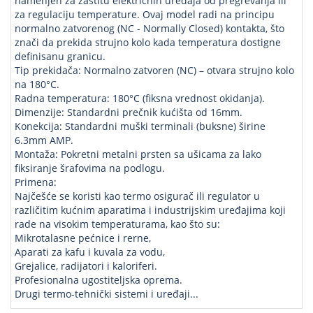
namenjen za zaštitu električnih uređaja od pregrevanja ili
za regulaciju temperature. Ovaj model radi na principu
normalno zatvorenog (NC - Normally Closed) kontakta, što
znači da prekida strujno kolo kada temperatura dostigne
definisanu granicu.
Tip prekidača: Normalno zatvoren (NC) – otvara strujno kolo
na 180°C.
Radna temperatura: 180°C (fiksna vrednost okidanja).
Dimenzije: Standardni prečnik kućišta od 16mm.
Konekcija: Standardni muški terminali (buksne) širine
6.3mm AMP.
Montaža: Pokretni metalni prsten sa ušicama za lako
fiksiranje šrafovima na podlogu.
Primena:
Najčešće se koristi kao termo osigurač ili regulator u
različitim kućnim aparatima i industrijskim uređajima koji
rade na visokim temperaturama, kao što su:
Mikrotalasne pećnice i rerne,
Aparati za kafu i kuvala za vodu,
Grejalice, radijatori i kaloriferi.
Profesionalna ugostiteljska oprema.
Drugi termo-tehnički sistemi i uređaji...