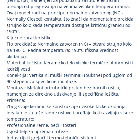
(termostat) namenjen za pouzdanu zaštitu električnih
uređaja od pregrevanja na veoma visokim temperaturama.
Ovaj model radi na principu normalno zatvorenog (NC -
Normally Closed) kontakta, što znači da momentalno prekida
strujno kolo kada temperatura dostigne kritičnu granicu od
190°C.
Ključne karakteristike:
Tip prekidača: Normalno zatvoren (NC) – otvara strujno kolo
na 190°C. Radna temperatura: 190°C (fiksna vrednost
okidanja).
Materijal kućišta: Keramičko telo visoke termičke otpornosti i
izdržljivosti.
Konekcija: Vertikalni muški terminali (buksne) pod uglom od
90 stepeni za specifične montaže.
Montaža: Metalni prirubnički prsten bez bočnih ušica,
namenjen za direktno utiskivanje ili specifična ležišta.
Primena:
Zbog svoje keramičke konstrukcije i visoke tačke okidanja,
idealan je za teže radne uslove i uređaje koji razvijaju visoke
temperature:
Profesionalne rerne, peći i tosteri
Ugostiteljska oprema i friteze
Industrijski grejači i termo-tehnički sistemi