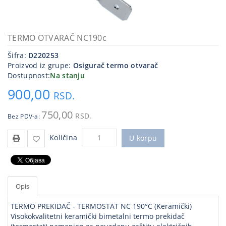
Kablovi
i
priključci
TERMO OTVARAČ NC190c
Šifra:
D220253
Kućna
Proizvod iz grupe:
Osigurač termo otvarač
tehnika
Dostupnost:
Na stanju
Poslovna
900,00
RSD.
oprema,računari
750,00
RSD.
Bez PDV-a:
Strujni
program
Količina
U korpu
Opis
TERMO PREKIDAČ - TERMOSTAT NC 190°C (Keramički)
Visokokvalitetni keramički bimetalni termo prekidač