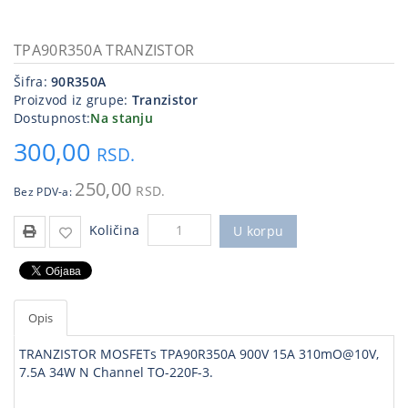
Kablovi
i
TPA90R350A TRANZISTOR
priključci
Šifra:
90R350A
Proizvod iz grupe:
Tranzistor
Kućna
Dostupnost:
Na stanju
tehnika
300,00
RSD.
Poslovna
oprema,računari
250,00
RSD.
Bez PDV-a:
Strujni
Količina
program
U korpu
Opis
TRANZISTOR MOSFETs TPA90R350A 900V 15A 310mO@10V,
7.5A 34W N Channel TO-220F-3.