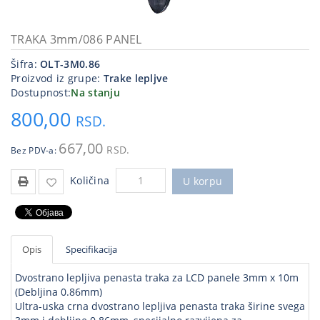
Kablovi
i
TRAKA 3mm/086 PANEL
priključci
Šifra:
OLT-3M0.86
Proizvod iz grupe:
Trake lepljve
Kućna
Dostupnost:
Na stanju
tehnika
800,00
RSD.
Poslovna
oprema,računari
667,00
RSD.
Bez PDV-a:
Strujni
Količina
program
U korpu
Opis
Specifikacija
Dvostrano lepljiva penasta traka za LCD panele 3mm x 10m
(Debljina 0.86mm)
Ultra-uska crna dvostrano lepljiva penasta traka širine svega