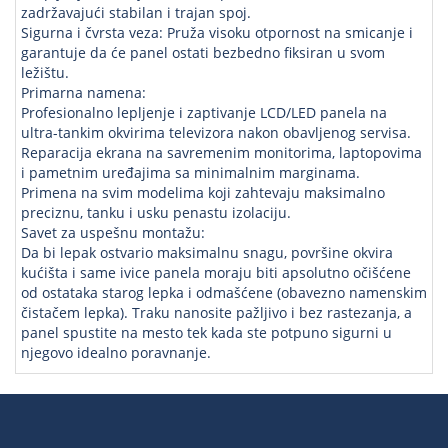
zadržavajući stabilan i trajan spoj.
Sigurna i čvrsta veza: Pruža visoku otpornost na smicanje i
garantuje da će panel ostati bezbedno fiksiran u svom
ležištu.
Primarna namena:
Profesionalno lepljenje i zaptivanje LCD/LED panela na
ultra-tankim okvirima televizora nakon obavljenog servisa.
Reparacija ekrana na savremenim monitorima, laptopovima
i pametnim uređajima sa minimalnim marginama.
Primena na svim modelima koji zahtevaju maksimalno
preciznu, tanku i usku penastu izolaciju.
Savet za uspešnu montažu:
Da bi lepak ostvario maksimalnu snagu, površine okvira
kućišta i same ivice panela moraju biti apsolutno očišćene
od ostataka starog lepka i odmašćene (obavezno namenskim
čistačem lepka). Traku nanosite pažljivo i bez rastezanja, a
panel spustite na mesto tek kada ste potpuno sigurni u
njegovo idealno poravnanje.