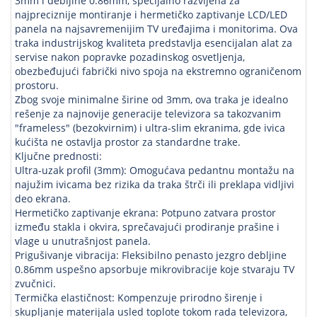
3mm i debljine 0.86mm, specijalno razvijena za
najpreciznije montiranje i hermetičko zaptivanje LCD/LED
panela na najsavremenijim TV uređajima i monitorima. Ova
traka industrijskog kvaliteta predstavlja esencijalan alat za
servise nakon popravke pozadinskog osvetljenja,
obezbeđujući fabrički nivo spoja na ekstremno ograničenom
prostoru.
Zbog svoje minimalne širine od 3mm, ova traka je idealno
rešenje za najnovije generacije televizora sa takozvanim
"frameless" (bezokvirnim) i ultra-slim ekranima, gde ivica
kućišta ne ostavlja prostor za standardne trake.
Ključne prednosti:
Ultra-uzak profil (3mm): Omogućava pedantnu montažu na
najužim ivicama bez rizika da traka štrči ili preklapa vidljivi
deo ekrana.
Hermetičko zaptivanje ekrana: Potpuno zatvara prostor
između stakla i okvira, sprečavajući prodiranje prašine i
vlage u unutrašnjost panela.
Prigušivanje vibracija: Fleksibilno penasto jezgro debljine
0.86mm uspešno apsorbuje mikrovibracije koje stvaraju TV
zvučnici.
Termička elastičnost: Kompenzuje prirodno širenje i
skupljanje materijala usled toplote tokom rada televizora,