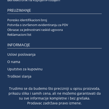
Beli elektronik na KupujemProdajem
PREUZIMANJE
Poresko identifikacioni broj
Potvrda o izvršenom evidentiranju za PDV
Obrazac za jednostrani raskid ugovora
Reklamacioni list
INFORMACIJE
Uslovi poslovanja
O nama
Uputstvo za kupovinu
Troškovi slanja
Trudimo se da budemo što precizniji u opisu proizvoda,
prikazu slika i samih cena, ali ne možemo garantovati da
su sve informacije kompletne i bez grešaka.
Prodavac zadržava pravo izmene.