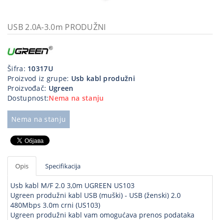
Kablovi
i
USB 2.0A-3.0m PRODUŽNI
priključci
Kućna
tehnika
Šifra:
10317U
Proizvod iz grupe:
Usb kabl produžni
Poslovna
Proizvođač:
Ugreen
oprema,računari
Dostupnost:
Nema na stanju
Strujni
Nema na stanju
program
Opis
Specifikacija
Usb kabl M/F 2.0 3,0m UGREEN US103
Ugreen produžni kabl USB (muški) - USB (ženski) 2.0
480Mbps 3.0m crni (US103)
Ugreen produžni kabl vam omogućava prenos podataka