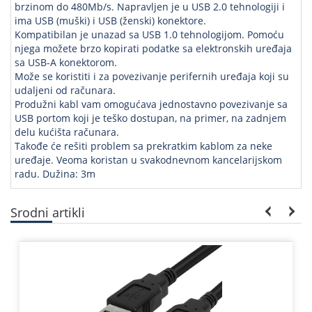
brzinom do 480Mb/s. Napravljen je u USB 2.0 tehnologiji i
ima USB (muški) i USB (ženski) konektore.
Kompatibilan je unazad sa USB 1.0 tehnologijom. Pomoću
njega možete brzo kopirati podatke sa elektronskih uređaja
sa USB-A konektorom.
Može se koristiti i za povezivanje perifernih uređaja koji su
udaljeni od računara.
Produžni kabl vam omogućava jednostavno povezivanje sa
USB portom koji je teško dostupan, na primer, na zadnjem
delu kućišta računara.
Takođe će rešiti problem sa prekratkim kablom za neke
uređaje. Veoma koristan u svakodnevnom kancelarijskom
radu. Dužina: 3m
Srodni artikli