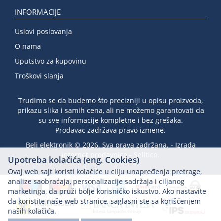
INFORMACIJE
Uslovi poslovanja
O nama
Uputstvo za kupovinu
Troškovi slanja
Trudimo se da budemo što precizniji u opisu proizvoda,
prikazu slika i samih cena, ali ne možemo garantovati da
su sve informacije kompletne i bez grešaka.
Prodavac zadržava pravo izmene.
Beli elektronik © 2026. Sva prava zadržana. -
Izrada
internet prodavnice
-
Selltico.
Upotreba kolačića (eng. Cookies)
Ovaj web sajt koristi kolačiće u cilju unapređenja pretrage,
analize saobraćaja, personalizacije sadržaja i ciljanog
marketinga, da pruži bolje korisničko iskustvo. Ako nastavite
da koristite naše web stranice, saglasni ste sa korišćenjem
naših kolačića.