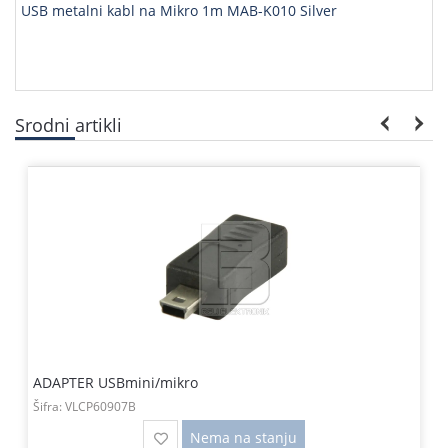
USB metalni kabl na Mikro 1m MAB-K010 Silver
Srodni artikli
ADAPTER USBmini/mikro
Šifra:
VLCP60907B
Nema na stanju