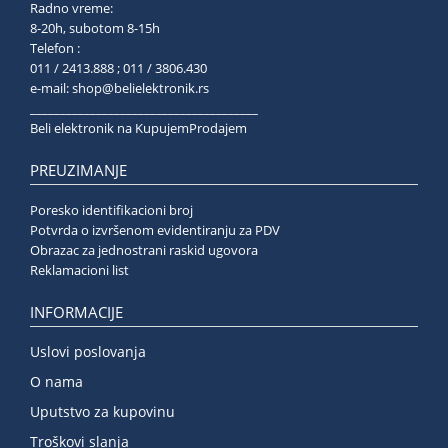
Radno vreme:
8-20h, subotom 8-15h
Telefon :
011 / 2413.888 ; 011 / 3806.430
e-mail:
shop@belielektronik.rs
______________________________________
Beli elektronik na KupujemProdajem
PREUZIMANJE
Poresko identifikacioni broj
Potvrda o izvršenom evidentiranju za PDV
Obrazac za jednostrani raskid ugovora
Reklamacioni list
INFORMACIJE
Uslovi poslovanja
O nama
Uputstvo za kupovinu
Troškovi slanja