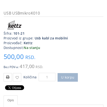
Kablovi
i
USB USBmikroK010
priključci
Kućna
tehnika
Šifra:
101-21
Proizvod iz grupe:
Usb kabl za mobilni
Poslovna
Proizvođač:
Kettz
oprema,računari
Dostupnost:
Na stanju
500,00
Strujni
RSD.
program
417,00
RSD.
Bez PDV-a:
Količina
U korpu
Opis