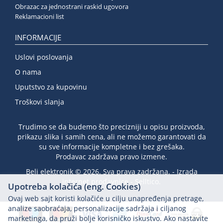
Obrazac za jednostrani raskid ugovora
Reklamacioni list
INFORMACIJE
Uslovi poslovanja
O nama
Uputstvo za kupovinu
Troškovi slanja
Trudimo se da budemo što precizniji u opisu proizvoda,
prikazu slika i samih cena, ali ne možemo garantovati da
su sve informacije kompletne i bez grešaka.
Prodavac zadržava pravo izmene.
Beli elektronik © 2026. Sva prava zadržana. -
Izrada
internet prodavnice
-
Selltico.
Upotreba kolačića (eng. Cookies)
Ovaj web sajt koristi kolačiće u cilju unapređenja pretrage,
analize saobraćaja, personalizacije sadržaja i ciljanog
marketinga, da pruži bolje korisničko iskustvo. Ako nastavite