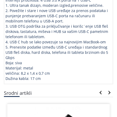
Interfejs proizvoda: 4 USB 3.0 A porta na 1 USB-C
1. Ultra tanak dizajn, moderan izgled,prenosive veličine.
2. Povežite i stare i nove USB uređaje za prenos podataka i
punjenje pretvaranjem USB-C porta na računaru ili
mobilnom telefonu u USB-A port.
3. USB OTG podrška za priključivanje i korišc´enje USB fleš
diskova, tastatura, miševa i HUB sa vašim USB-C pametnim
telefonom ili tabletom.
4. USB C hub se lako povezuje sa najnovijim MacBook-om
5. Prenesite podatke između USB-C uređaja i standardnog
USB fleš diska, hard diska, telefona ili tableta brzinom do 5
Gbps
Boja: siva
Materijal: metal
veličina: 8,2 x 1,4 x 0,7 cm
Dužina kabla: 17 cm
Srodni artikli