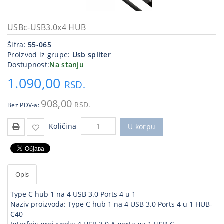
Kablovi
i
USBc-USB3.0x4 HUB
priključci
Šifra:
55-065
Proizvod iz grupe:
Usb spliter
Kućna
Dostupnost:
Na stanju
tehnika
1.090,00
RSD.
Poslovna
oprema,računari
908,00
RSD.
Bez PDV-a:
Strujni
Količina
program
U korpu
Opis
Type C hub 1 na 4 USB 3.0 Ports 4 u 1
Naziv proizvoda: Type C hub 1 na 4 USB 3.0 Ports 4 u 1 HUB-
C40