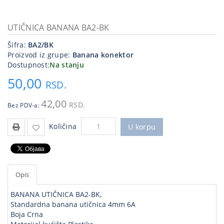
Kablovi
i
UTIČNICA BANANA BA2-BK
priključci
Šifra:
BA2/BK
Proizvod iz grupe:
Banana konektor
Kućna
Dostupnost:
Na stanju
tehnika
50,00
RSD.
Poslovna
oprema,računari
42,00
RSD.
Bez PDV-a:
Strujni
Količina
program
U korpu
Opis
BANANA UTIČNICA BA2-BK,
Standardna banana utičnica 4mm 6A
Boja Crna