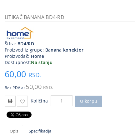
Kablovi
i
UTIKAČ BANANA BD4-RD
priključci
Kućna
tehnika
Šifra:
BD4/RD
Proizvod iz grupe:
Banana konektor
Poslovna
Proizvođač:
Home
oprema,računari
Dostupnost:
Na stanju
60,00
Strujni
RSD.
program
50,00
RSD.
Bez PDV-a:
Količina
U korpu
Opis
Specifikacija