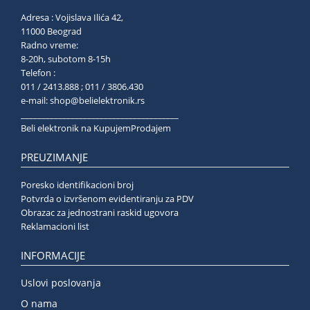
Adresa : Vojislava Ilića 42,
11000 Beograd
Radno vreme:
8-20h, subotom 8-15h
Telefon :
011 / 2413.888 ; 011 / 3806.430
e-mail:
shop@belielektronik.rs
______________________________________
Beli elektronik na KupujemProdajem
PREUZIMANJE
Poresko identifikacioni broj
Potvrda o izvršenom evidentiranju za PDV
Obrazac za jednostrani raskid ugovora
Reklamacioni list
INFORMACIJE
Uslovi poslovanja
O nama