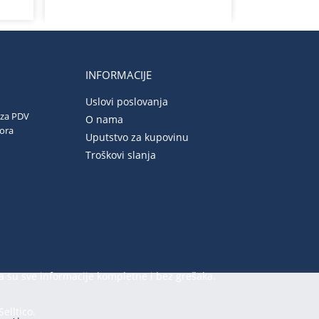
INFORMACIJE
Uslovi poslovanja
 za PDV
O nama
vora
Uputstvo za kupovinu
Troškovi slanja
a su sve informacije kompletne i bez grešaka.
Selltico.