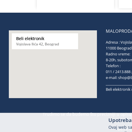
MALOPRODA
Beli elektronik
Adresa : Vojisla
Vojislava Ilića 42, Beograd
11000 Be
Radno vreme:
8-20h, s
Telefon :
011 / 2413.888 
e-mail:
shop@be
______________
Beli elektroni
Trudimo se da budemo što precizniji u opisu 
Upotreba 
Ovaj web saj
Beli el