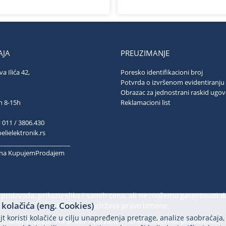
JA
PREUZIMANJE
va Ilića 42,
Poresko identifikacioni broj
ograd
Potvrda o izvršenom evidentiranju
Obrazac za jednostrani raskid ugo
ubotom 8-15h
Reklamacioni list
; 011 / 3806.430
lielektronik.rs
________________________
k na KupujemProdajem
proizvoda, prikazu slika i samih cena, ali ne možemo garantovati d
kolačića (eng. Cookies)
Prodavac zadržava pravo izmene.
t koristi kolačiće u cilju unapređenja pretrage, analize saobraćaja,
ektronik © 2026. Sva prava zadržana. -
Izrada internet prodavnice
-