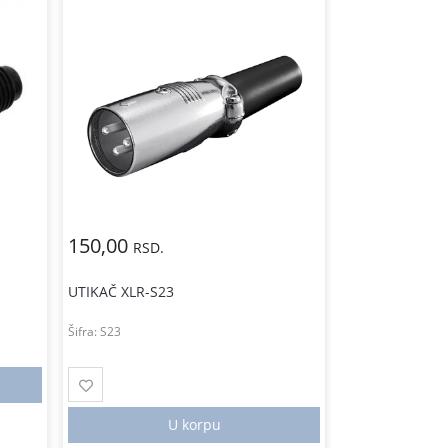
150,00
RSD.
UTIKAČ XLR-S2
UTIKAČ XLR-S23
Šifra:
S25S
Šifra:
S23
Nem
U korpu