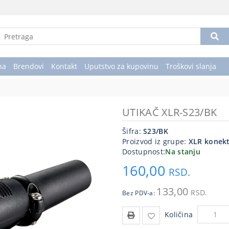
na
Brendovi
Kontakt
Uputstvo za kupovinu
Troškovi slanja
UTIKAČ XLR-S23/BK
Šifra:
S23/BK
Proizvod iz grupe:
XLR konek
Dostupnost:
Na stanju
160,00
RSD.
133,00
RSD.
Bez PDV-a:
Količina