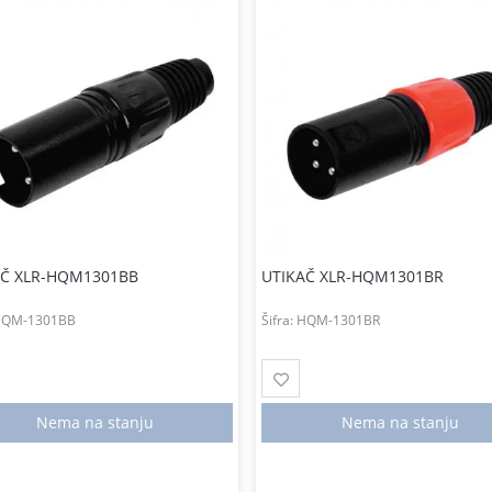
AČ XLR-HQM1301BB
UTIKAČ XLR-HQM1301BR
HQM-1301BB
Šifra:
HQM-1301BR
Nema na stanju
Nema na stanju