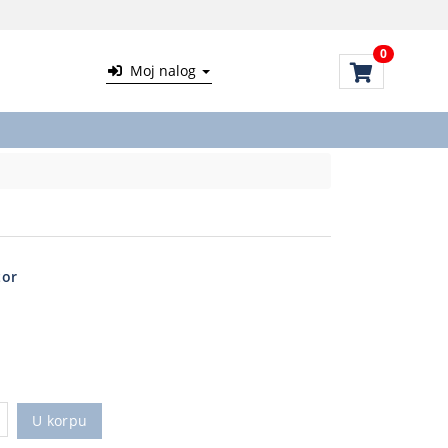
0
Moj nalog
tor
U korpu