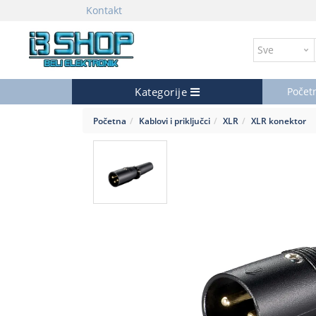
Kontakt
Kategorije
Počet
Početna
Kablovi i priključci
XLR
XLR konektor