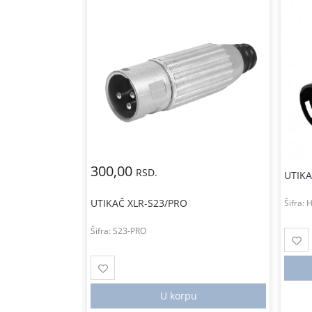
300,00
RSD.
UTIK
UTIKAČ XLR-S23/PRO
Šifra:
Šifra:
S23-PRO
tanju
U korpu