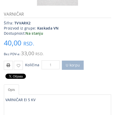
Kablovi
i
VARNIČAR
priključci
Šifra:
TVVARK2
Proizvod iz grupe:
Kaskada VN
Kućna
Dostupnost:
Na stanju
tehnika
40,00
RSD.
Poslovna
oprema,računari
33,00
RSD.
Bez PDV-a:
Strujni
Količina
program
U korpu
Opis
VARNIČAR EI 5 KV