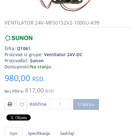
Kablovi
i
priključci
VENTILATOR 24V-MF50152V2-1000U-A99
Kućna
tehnika
Šifra:
Q1061
Poslovna
Proizvod iz grupe:
Ventilator 24V-DC
oprema,računari
Proizvođač:
Sunon
Dostupnost:
Na stanju
Strujni
980,00
program
RSD.
817,00
RSD.
Bez PDV-a:
Količina
U korpu
Opis
Specifikacija
Sadržaji