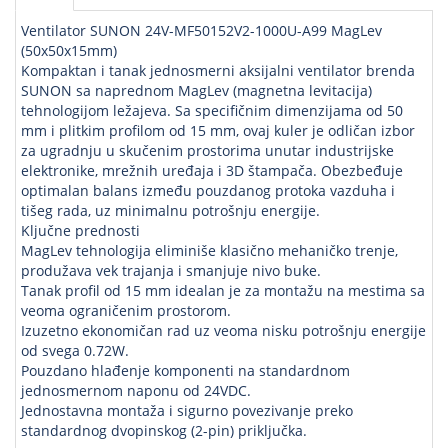
Ventilator SUNON 24V-MF50152V2-1000U-A99 MagLev
(50x50x15mm)
Kompaktan i tanak jednosmerni aksijalni ventilator brenda
SUNON sa naprednom MagLev (magnetna levitacija)
tehnologijom ležajeva. Sa specifičnim dimenzijama od 50
mm i plitkim profilom od 15 mm, ovaj kuler je odličan izbor
za ugradnju u skučenim prostorima unutar industrijske
elektronike, mrežnih uređaja i 3D štampača. Obezbeđuje
optimalan balans između pouzdanog protoka vazduha i
tišeg rada, uz minimalnu potrošnju energije.
Ključne prednosti
MagLev tehnologija eliminiše klasično mehaničko trenje,
produžava vek trajanja i smanjuje nivo buke.
Tanak profil od 15 mm idealan je za montažu na mestima sa
veoma ograničenim prostorom.
Izuzetno ekonomičan rad uz veoma nisku potrošnju energije
od svega 0.72W.
Pouzdano hlađenje komponenti na standardnom
jednosmernom naponu od 24VDC.
Jednostavna montaža i sigurno povezivanje preko
standardnog dvopinskog (2-pin) priključka.