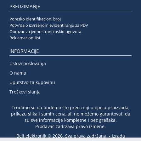
PREUZIMANJE
Poresko identifikacioni broj
Potvrda o izvršenom evidentiranju za PDV
Obrazac za jednostrani raskid ugovora
Reklamacioni list
INFORMACIJE
Uslovi poslovanja
O nama
Uputstvo za kupovinu
Troškovi slanja
Trudimo se da budemo što precizniji u opisu proizvoda,
prikazu slika i samih cena, ali ne možemo garantovati da
su sve informacije kompletne i bez grešaka.
Prodavac zadržava pravo izmene.
Beli elektronik © 2026. Sva prava zadržana. -
Izrada