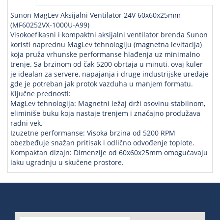
Sunon MagLev Aksijalni Ventilator 24V 60x60x25mm
(MF60252VX-1000U-A99)
Visokoefikasni i kompaktni aksijalni ventilator brenda Sunon
koristi naprednu MagLev tehnologiju (magnetna levitacija)
koja pruža vrhunske performanse hlađenja uz minimalno
trenje. Sa brzinom od čak 5200 obrtaja u minuti, ovaj kuler
je idealan za servere, napajanja i druge industrijske uređaje
gde je potreban jak protok vazduha u manjem formatu.
Ključne prednosti:
MagLev tehnologija: Magnetni ležaj drži osovinu stabilnom,
eliminiše buku koja nastaje trenjem i značajno produžava
radni vek.
Izuzetne performanse: Visoka brzina od 5200 RPM
obezbeđuje snažan pritisak i odlično odvođenje toplote.
Kompaktan dizajn: Dimenzije od 60x60x25mm omogućavaju
laku ugradnju u skučene prostore.