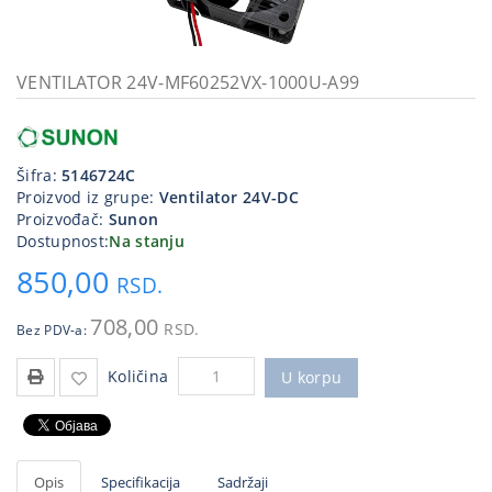
Kablovi
i
priključci
VENTILATOR 24V-MF60252VX-1000U-A99
Kućna
tehnika
Šifra:
5146724C
Poslovna
Proizvod iz grupe:
Ventilator 24V-DC
oprema,računari
Proizvođač:
Sunon
Dostupnost:
Na stanju
Strujni
850,00
program
RSD.
708,00
RSD.
Bez PDV-a:
Količina
U korpu
Opis
Specifikacija
Sadržaji