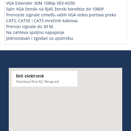
VGA Extender 30M 1080p VEX-K030
5pin VGA ženski na RJ45 ženski konektor do 1080P
Prenosite signale između vaših VGA video portova preko
CATS, CAT5E i CAT5 mrežnih kablova.
Prenosi signale do 30 M.
Ne zahteva spoljno napajanje
Jednostavan i zgodan za upotrebu
Beli elektronik
Vojislava Ilića 42, Beograd