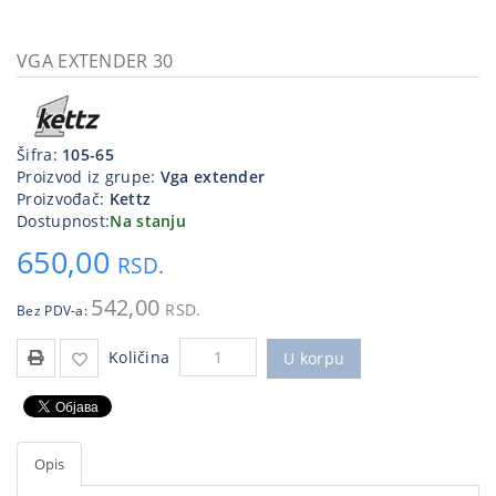
Kablovi
i
VGA EXTENDER 30
priključci
Kućna
tehnika
Šifra:
105-65
Proizvod iz grupe:
Vga extender
Poslovna
Proizvođač:
Kettz
oprema,računari
Dostupnost:
Na stanju
650,00
Strujni
RSD.
program
542,00
RSD.
Bez PDV-a:
Količina
U korpu
Opis