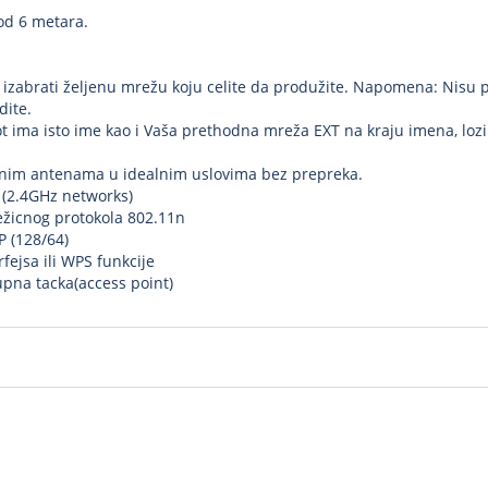
 od 6 metara.
i izabrati željenu mrežu koju celite da produžite. Napomena: Nisu
dite.
 ima isto ime kao i Vaša prethodna mreža EXT na kraju imena, lozin
sanim antenama u idealnim uslovima bez prepreka.
s (2.4GHz networks)
žicnog protokola 802.11n
 (128/64)
ejsa ili WPS funkcije
tupna tacka(access point)