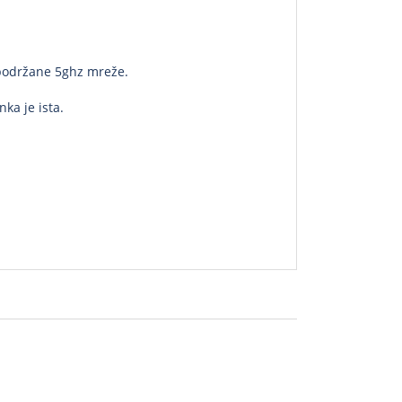
 podržane 5ghz mreže.
ka je ista.