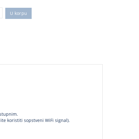
U korpu
ostupnim.
te koristiti sopstveni WiFi signal).