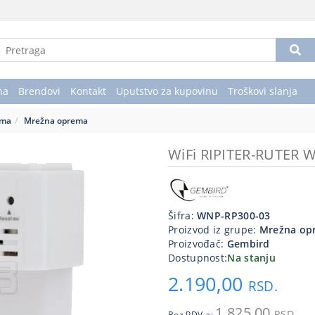
na
Brendovi
Kontakt
Uputstvo za kupovinu
Troškovi slanja
ema
Mrežna oprema
WiFi RIPITER-RUTER 
Šifra:
WNP-RP300-03
Proizvod iz grupe:
Mrežna op
Proizvođač:
Gembird
Dostupnost:
Na stanju
2.190,00
RSD.
1.825,00
RSD.
Bez PDV-a: