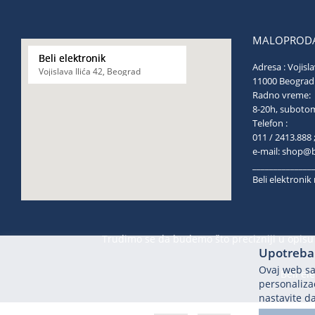
MALOPRODA
Beli elektronik
Adresa : Vojisla
Vojislava Ilića 42, Beograd
11000 Be
Radno vreme:
8-20h, s
Telefon :
011 / 2413.888 
e-mail:
shop@be
______________
Beli elektroni
Trudimo se da budemo što precizniji u opisu 
Upotreba 
Ovaj web saj
Beli el
personalizac
nastavite da