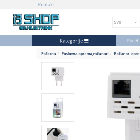
Kontakt
Kategorije
Počet
Početna
Poslovna oprema,računari
Računari opr