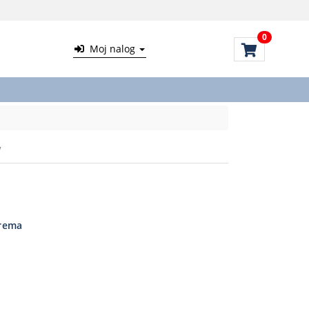
0
Moj nalog
W
rema