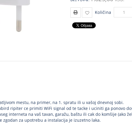
Količina
tljivom mestu, na primer, na 1. spratu ili u vašoj dnevnoj sobi.
ird ripiter ce primiti WiFi signal od te tacke i uciniti ga ponovo d
aseg interneta na vaš tavan, garažu, baštu ili cak do komšije (ako želi
zgodan za upotrebu a instalacija je izuzetno laka.