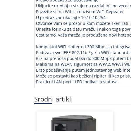
Ukljucite uredjaj u struju na razdaljini, ne vecoj
Povežite se na Wifi sa nazivom WiFi-Repeater
U pretrazivac ukucajte 10.10.10.254
Otvorice Vam se prozor u kom možete skenirati 
Unesite lozinku za datu mrežu i nakon toga povr
Cestitamo. Vaša mreža je produžena novi hotspot
Kompaktni WiFi ripiter od 300 Mbps sa integri
Podržava sve IEEE 802.11b / g / n WiFi standard
Brzina prenosa podataka do 300 Mbps putem be
Maksimalna WLAN sigurnost sa WPA2, WPA i WEP
Brzo podešavanje putem jednostavnog web interf
Može se postaviti kao bežicni ripiter ili kao pris
Prakticni LAN port i LED indikacija statusa
Srodni artikli