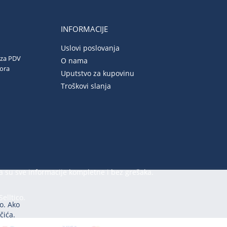
INFORMACIJE
Uslovi poslovanja
 za PDV
O nama
vora
Uputstvo za kupovinu
Troškovi slanja
a su sve informacije kompletne i bez grešaka.
Selltico.
o. Ako
čića.