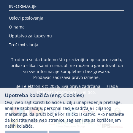
INFORMACIJE
Uslovi poslovanja
O nama
Uputstvo za kupovinu
Troškovi slanja
Trudimo se da budemo što precizniji u opisu proizvoda,
prikazu slika i samih cena, ali ne možemo garantovati da
su sve informacije kompletne i bez grešaka.
Prodavac zadržava pravo izmene.
Beli elektronik © 2026. Sva prava zadržana. -
Izrada
internet prodavnice
-
Selltico.
Upotreba kolačića (eng. Cookies)
Ovaj web sajt koristi kolačiće u cilju unapređenja pretrage,
analize saobraćaja, personalizacije sadržaja i ciljanog
marketinga, da pruži bolje korisničko iskustvo. Ako nastavite
da koristite naše web stranice, saglasni ste sa korišćenjem
naših kolačića.