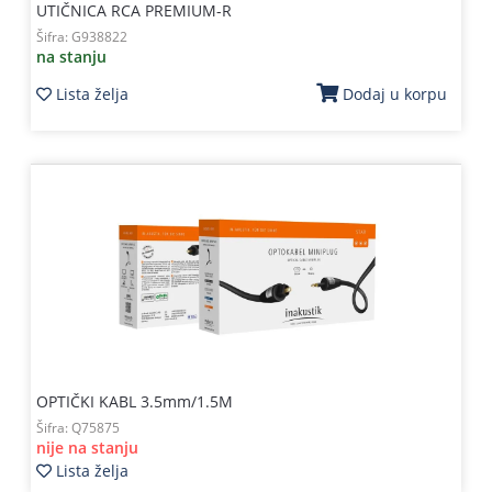
UTIČNICA RCA PREMIUM-R
Šifra:
G938822
na stanju
Lista želja
Dodaj u korpu
OPTIČKI KABL 3.5mm/1.5M
Šifra:
Q75875
nije na stanju
Lista želja