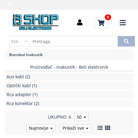
Kategorije
Početna
0
Alati
Brendovi
i
Kontakt
instrumenti
Uputstvo
Baterija,punjač
za
Brendovi
Inakustik
kupovinu
Daljinski
upravljači
Proizvođač - Inakustik - Beli elektronik
Troškovi
slanja
Aux kabl
(2)
Elektromehaničke
komponente
Optički kabl
(1)
Rca adapter
(1)
Elektronske
Rca konektor
(2)
komponente
aktivne
UKUPNO: 6
50
Elektronske
Najnovije
Prikaži sve
komponente
pasivne