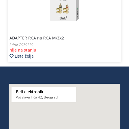
ADAPTER RCA na RCA M/Žx2
Šifra:
G939229
nije na stanju
Lista želja
Beli elektronik
Vojislava Ilića 42, Beograd