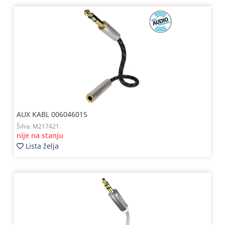
Kablovi
i
priključci
Kućna
tehnika
Poslovna
oprema,računari
AUX KABL 006046015
Strujni
Šifra:
M217421
program
nije na stanju
Lista želja