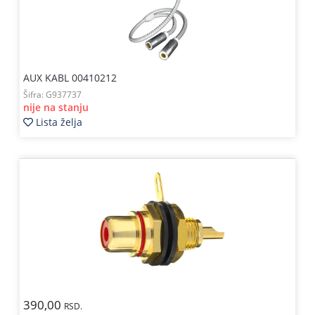
AUX KABL 00410212
Šifra:
G937737
nije na stanju
Lista želja
390,00
RSD.