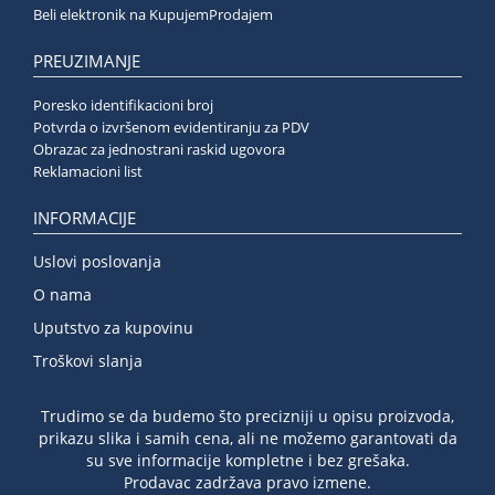
Beli elektronik na KupujemProdajem
PREUZIMANJE
Poresko identifikacioni broj
Potvrda o izvršenom evidentiranju za PDV
Obrazac za jednostrani raskid ugovora
Reklamacioni list
INFORMACIJE
Uslovi poslovanja
O nama
Uputstvo za kupovinu
Troškovi slanja
Trudimo se da budemo što precizniji u opisu proizvoda,
prikazu slika i samih cena, ali ne možemo garantovati da
su sve informacije kompletne i bez grešaka.
Prodavac zadržava pravo izmene.