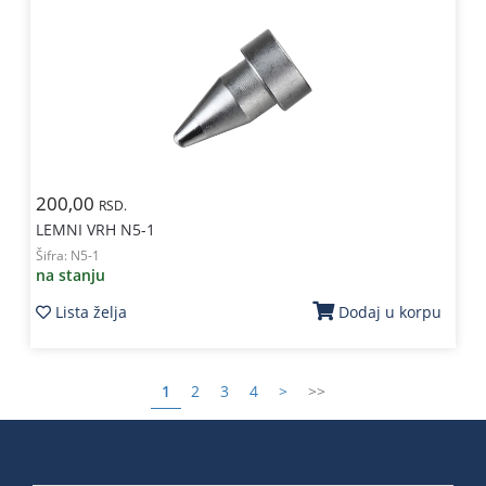
200,00
RSD.
LEMNI VRH N5-1
Šifra:
N5-1
na stanju
Lista želja
Dodaj u korpu
1
2
3
4
>
>>