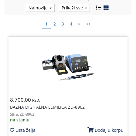
Najnovije
Prikaži sve
Kablovi
i
priključci
1
2
3
4
>
>>
Kućna
tehnika
Poslovna
oprema,računari
Strujni
program
8.700,00
RSD.
BAZNA DIGITALNA LEMILICA ZD-8962
Šifra:
ZD-8962
na stanju
Lista želja
Dodaj u korpu