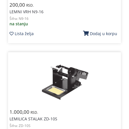
200,00
RSD.
LEMNI VRH N9-16
Šifra:
N9-16
na stanju
Lista želja
Dodaj u korpu
1.000,00
RSD.
LEMILICA STALAK ZD-10S
Šifra:
ZD-10S