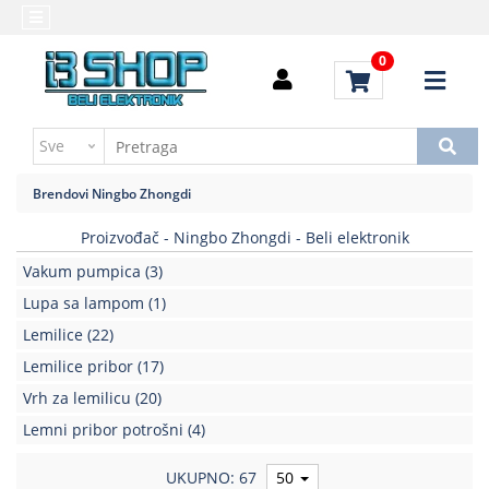
Kategorije
Početna
0
Alati
Brendovi
i
Kontakt
instrumenti
Uputstvo
Baterija,punjač
za
Brendovi
Ningbo Zhongdi
kupovinu
Daljinski
upravljači
Proizvođač - Ningbo Zhongdi - Beli elektronik
Troškovi
slanja
Vakum pumpica
(3)
Elektromehaničke
komponente
Lupa sa lampom
(1)
Lemilice
(22)
Elektronske
Lemilice pribor
(17)
komponente
aktivne
Vrh za lemilicu
(20)
Lemni pribor potrošni
(4)
Elektronske
komponente
pasivne
UKUPNO: 67
50