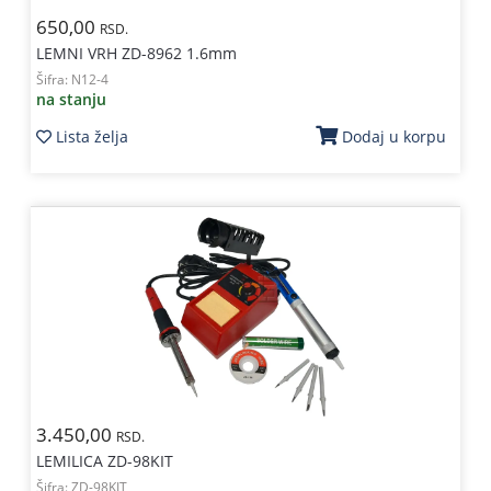
650,00
RSD.
LEMNI VRH ZD-8962 1.6mm
Šifra:
N12-4
na stanju
Lista želja
Dodaj u korpu
3.450,00
RSD.
LEMILICA ZD-98KIT
Šifra:
ZD-98KIT