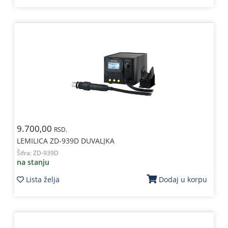
9.700,00
RSD.
LEMILICA ZD-939D DUVALJKA
Šifra:
ZD-939D
na stanju
Lista želja
Dodaj u korpu