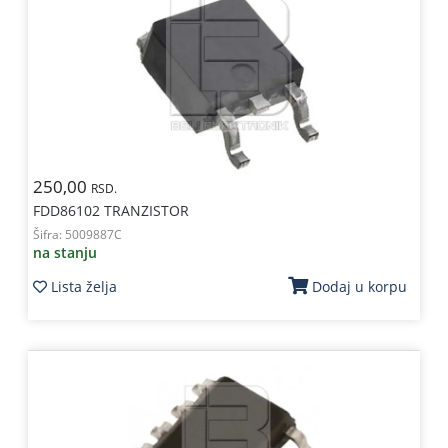
250,00
RSD.
FDD86102 TRANZISTOR
Šifra:
5009887C
na stanju
Lista želja
Dodaj u korpu