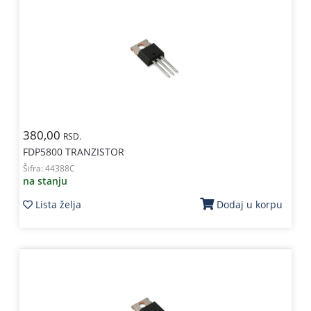
380,00
RSD.
FDP5800 TRANZISTOR
Šifra:
44388C
na stanju
Lista želja
Dodaj u korpu