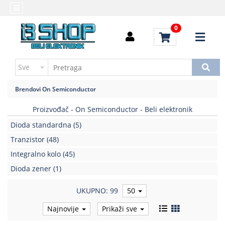
Kategorije
Početna
0
Alati
Brendovi
i
Kontakt
instrumenti
Uputstvo
Baterija,punjač
za
Brendovi
On Semiconductor
kupovinu
Daljinski
upravljači
Proizvođač - On Semiconductor - Beli elektronik
Troškovi
slanja
Dioda standardna
(5)
Elektromehaničke
komponente
Tranzistor
(48)
Integralno kolo
(45)
Elektronske
Dioda zener
(1)
komponente
aktivne
UKUPNO: 99
50
Elektronske
Najnovije
Prikaži sve
komponente
pasivne