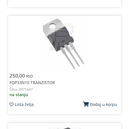
250,00
RSD.
FQP33N10 TRANZISTOR
Šifra:
3871647
na stanju
Lista želja
Dodaj u korpu