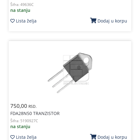
Šifra:
49636C
na stanju
Lista želja
Dodaj u korpu
750,00
RSD.
FDA28N50 TRANZISTOR
Šifra:
5190927C
na stanju
Lista želja
Dodaj u korpu