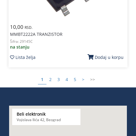
10,00
RSD.
MMBT2222A TRANZISTOR
Šifra:
29145C
na stanju
Lista želja
Dodaj u korpu
1
2
3
4
5
>
>>
Beli elektronik
Vojislava Ilića 42, Beograd