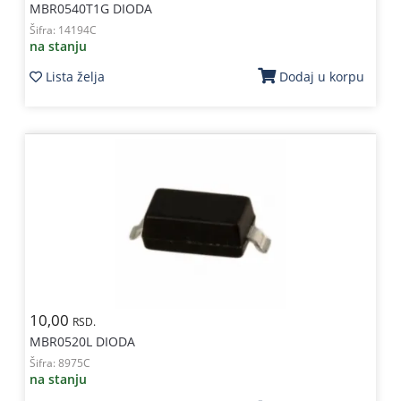
MBR0540T1G DIODA
Šifra:
14194C
na stanju
Lista želja
Dodaj u korpu
10,00
RSD.
MBR0520L DIODA
Šifra:
8975C
na stanju