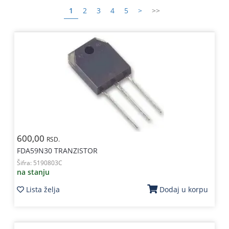
1
2
3
4
5
>
>>
Kablovi
i
priključci
Kućna
tehnika
Poslovna
oprema,računari
Strujni
program
600,00
RSD.
FDA59N30 TRANZISTOR
Šifra:
5190803C
na stanju
Lista želja
Dodaj u korpu