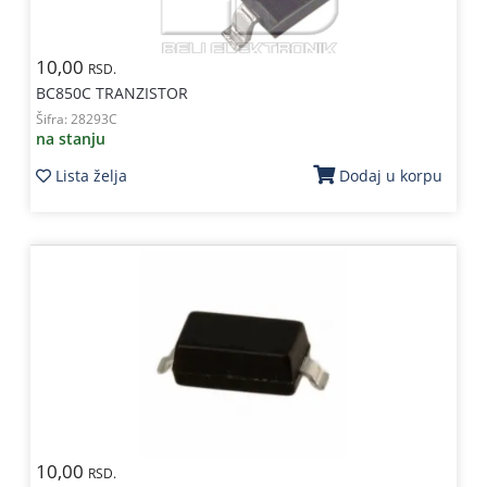
10,00
RSD.
BC850C TRANZISTOR
Šifra:
28293C
na stanju
Lista želja
Dodaj u korpu
10,00
RSD.