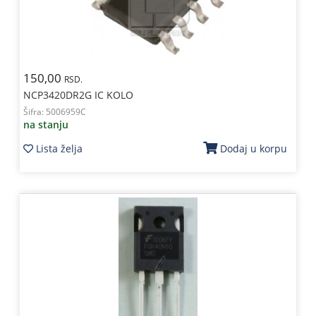
150,00
RSD.
NCP3420DR2G IC KOLO
Šifra:
5006959C
na stanju
Lista želja
Dodaj u korpu