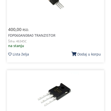
400,00
RSD.
FDP060AN08A0 TRANZISTOR
Šifra:
46345C
na stanju
Lista želja
Dodaj u korpu