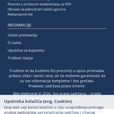
Potvrda o izvršenom evidentiranju za PDV
Obrazac za jednostrani raskid ugovora
Reklamacioni list
INFORMACIJE
Uslovi poslovanja
O nama
Uputstvo za kupovinu
Troškovi slanja
Trudimo se da budemo što precizniji u opisu proizvoda,
prikazu slika i samih cena, ali ne možemo garantovati da
su sve informacije kompletne i bez grešaka.
Prodavac zadržava pravo izmene.
Beli elektronik © 2026. Sva prava zadržana. -
Izrada
internet prodavnice
-
Selltico.
Upotreba kolačića (eng. Cookies)
Ovaj web sajt koristi kolačiće u cilju unapređenja pretrage,
analize saobraćaja, personalizacije sadržaja i ciljanog