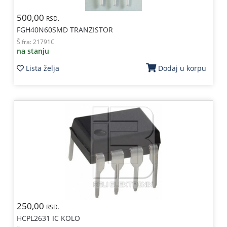
500,00
RSD.
FGH40N60SMD TRANZISTOR
Šifra:
21791C
na stanju
Lista želja
Dodaj u korpu
250,00
RSD.
HCPL2631 IC KOLO