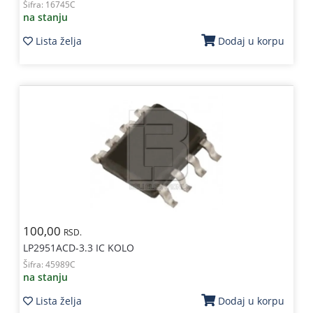
Šifra:
16745C
na stanju
Lista želja
Dodaj u korpu
100,00
RSD.
LP2951ACD-3.3 IC KOLO
Šifra:
45989C
na stanju
Lista želja
Dodaj u korpu