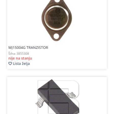
MJ15004G TRANZISTOR
Šifra:
3855308
nije na stanju
Lista želja