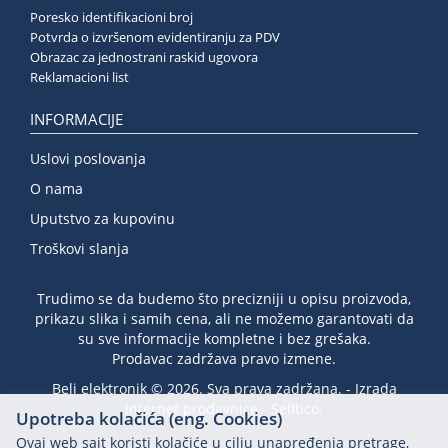
Poresko identifikacioni broj
Potvrda o izvršenom evidentiranju za PDV
Obrazac za jednostrani raskid ugovora
Reklamacioni list
INFORMACIJE
Uslovi poslovanja
O nama
Uputstvo za kupovinu
Troškovi slanja
Trudimo se da budemo što precizniji u opisu proizvoda,
prikazu slika i samih cena, ali ne možemo garantovati da
su sve informacije kompletne i bez grešaka.
Prodavac zadržava pravo izmene.
Beli elektronik © 2026. Sva prava zadržana. -
Izrada
internet prodavnice
-
Selltico.
Upotreba kolačića (eng. Cookies)
Ovaj web sajt koristi kolačiće u cilju unapređenja pretrage,