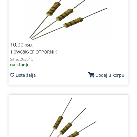
10,00
RSD.
1.0W68K-CF OTPORNIK
Šifra:
26354C
na stanju
Lista želja
Dodaj u korpu