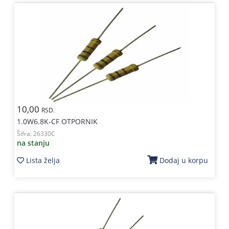
10,00
RSD.
1.0W6.8K-CF OTPORNIK
Šifra:
26330C
na stanju
Lista želja
Dodaj u korpu