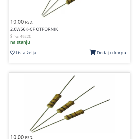
10,00
RSD.
2.0W56K-CF OTPORNIK
Šifra:
4922C
na stanju
Lista želja
Dodaj u korpu
10,00
RSD.