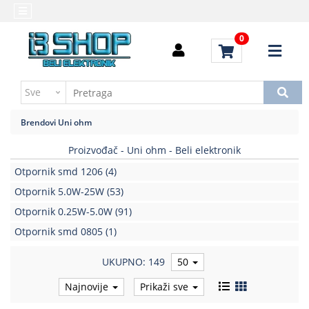
Kategorije
Početna
0
Alati
Brendovi
i
Kontakt
instrumenti
Uputstvo
Baterija,punjač
za
Brendovi
Uni ohm
kupovinu
Daljinski
upravljači
Proizvođač - Uni ohm - Beli elektronik
Troškovi
slanja
Otpornik smd 1206
(4)
Elektromehaničke
komponente
Otpornik 5.0W-25W
(53)
Otpornik 0.25W-5.0W
(91)
Elektronske
Otpornik smd 0805
(1)
komponente
aktivne
UKUPNO: 149
50
Elektronske
Najnovije
Prikaži sve
komponente
pasivne