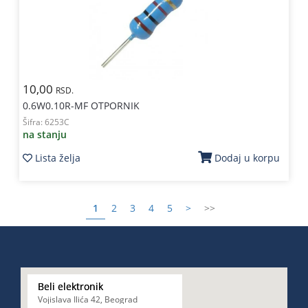
10,00
RSD.
0.6W0.10R-MF OTPORNIK
Šifra:
6253C
na stanju
Lista želja
Dodaj u korpu
1
2
3
4
5
>
>>
Beli elektronik
Vojislava Ilića 42, Beograd