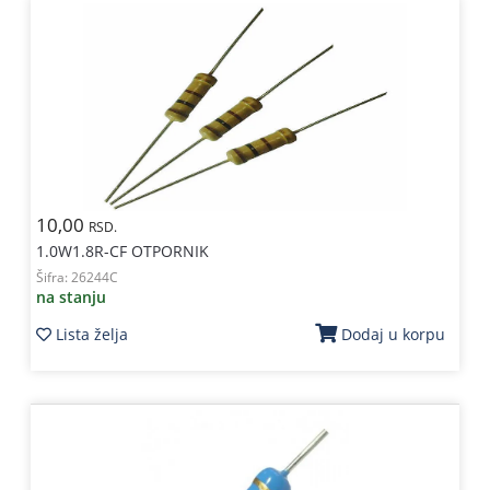
10,00
RSD.
1.0W1.8R-CF OTPORNIK
Šifra:
26244C
na stanju
Lista želja
Dodaj u korpu