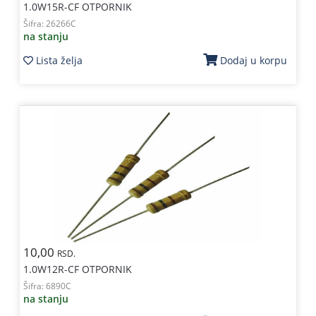
1.0W15R-CF OTPORNIK
Šifra:
26266C
na stanju
Lista želja
Dodaj u korpu
10,00
RSD.
1.0W12R-CF OTPORNIK
Šifra:
6890C
na stanju