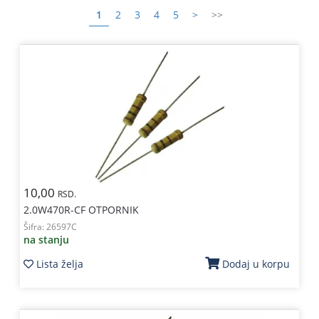
1
2
3
4
5
>
>>
Kablovi
i
priključci
Kućna
tehnika
Poslovna
oprema,računari
Strujni
program
10,00
RSD.
2.0W470R-CF OTPORNIK
Šifra:
26597C
na stanju
Lista želja
Dodaj u korpu