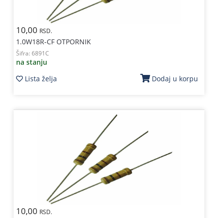
10,00
RSD.
1.0W18R-CF OTPORNIK
Šifra:
6891C
na stanju
Lista želja
Dodaj u korpu
10,00
RSD.