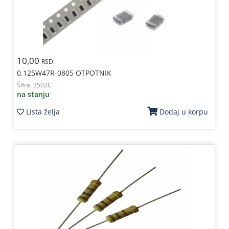
10,00
RSD.
0.125W47R-0805 OTPOTNIK
Šifra:
3502C
na stanju
Lista želja
Dodaj u korpu