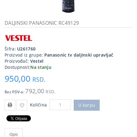
Kablovi
i
priključci
DALJINSKI PANASONIC RC49129
Kućna
tehnika
Šifra:
U261760
Poslovna
Proizvod iz grupe:
Panasonic tv daljinski upravljač
oprema,računari
Proizvođač:
Vestel
Dostupnost:
Na stanju
Strujni
950,00
program
RSD.
792,00
RSD.
Bez PDV-a:
Količina
U korpu
Opis