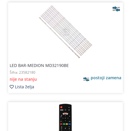
LED BAR-MEDION MD32190BE
Šifra:
23582180
postoji zamena
nije na stanju
Lista želja