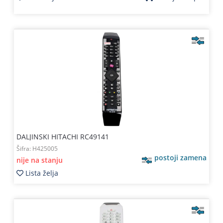
DALJINSKI HITACHI RC49141
Šifra:
H425005
postoji zamena
nije na stanju
Lista želja