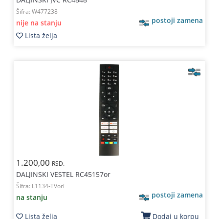
Šifra:
W477238
postoji zamena
nije na stanju
Lista želja
1.200,00
RSD.
DALJINSKI VESTEL RC45157or
Šifra:
L1134-TVori
postoji zamena
na stanju
Lista želja
Dodaj u korpu