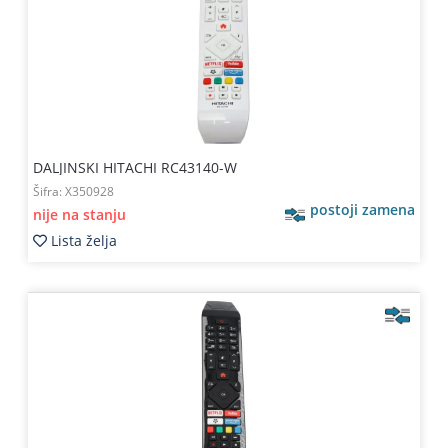
DALJINSKI HITACHI RC43140-W
Šifra:
X350928
postoji zamena
nije na stanju
Lista želja