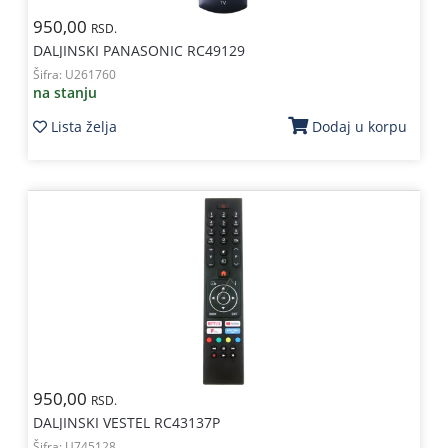
950,00
RSD.
DALJINSKI PANASONIC RC49129
Šifra:
U261760
na stanju
Lista želja
Dodaj u korpu
950,00
RSD.
DALJINSKI VESTEL RC43137P
Šifra:
U745128