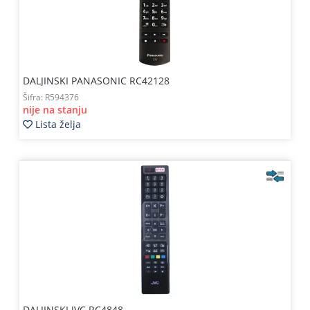
DALJINSKI PANASONIC RC42128
Šifra:
R594376
nije na stanju
Lista želja
DALJINSKI JVC RC4848