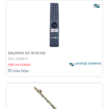
DALJINSKI JVC RC45160
Šifra:
X296819
postoji zamena
nije na stanju
Lista želja