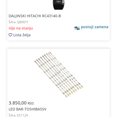
DALJINSKI HITACHI RC43140-B
Šifra:
Q89071
postoji zamena
nije na stanju
Lista želja
3.850,00
RSD.
LED BAR-TOSHIBA55V
Šifra:
ES1129