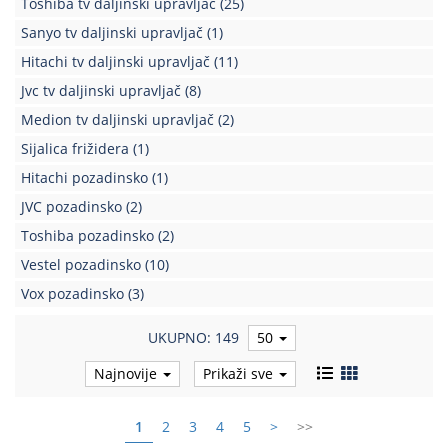
Toshiba tv daljinski upravljač
(25)
Kablovi
Sanyo tv daljinski upravljač
(1)
i
Hitachi tv daljinski upravljač
(11)
priključci
Jvc tv daljinski upravljač
(8)
Kućna
Medion tv daljinski upravljač
(2)
tehnika
Sijalica frižidera
(1)
Poslovna
Hitachi pozadinsko
(1)
oprema,računari
JVC pozadinsko
(2)
Strujni
Toshiba pozadinsko
(2)
program
Vestel pozadinsko
(10)
Vox pozadinsko
(3)
UKUPNO: 149
50
Najnovije
Prikaži sve
1
2
3
4
5
>
>>