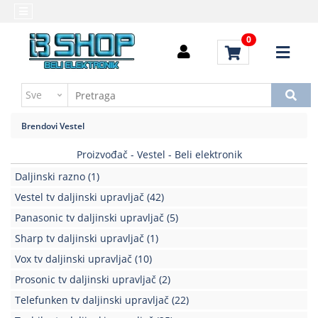
Kategorije
Početna
0
Alati
Brendovi
i
Kontakt
instrumenti
Uputstvo
Baterija,punjač
za
Brendovi
Vestel
kupovinu
Daljinski
upravljači
Proizvođač - Vestel - Beli elektronik
Troškovi
slanja
Daljinski razno
(1)
Elektromehaničke
komponente
Vestel tv daljinski upravljač
(42)
Panasonic tv daljinski upravljač
(5)
Elektronske
Sharp tv daljinski upravljač
(1)
komponente
aktivne
Vox tv daljinski upravljač
(10)
Prosonic tv daljinski upravljač
(2)
Elektronske
komponente
Telefunken tv daljinski upravljač
(22)
pasivne