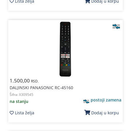
Lista želja
Dodaj u korpu
1.500,00
RSD.
DALJINSKI PANASONIC RC-45160
Šifra:
X309545
postoji zamena
na stanju
Lista želja
Dodaj u korpu