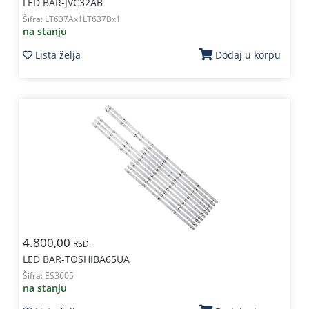
LED BAR-JVC32AB
Šifra:
LT637Ax1LT637Bx1
na stanju
Lista želja
Dodaj u korpu
4.800,00
RSD.
LED BAR-TOSHIBA65UA
Šifra:
ES3605
na stanju