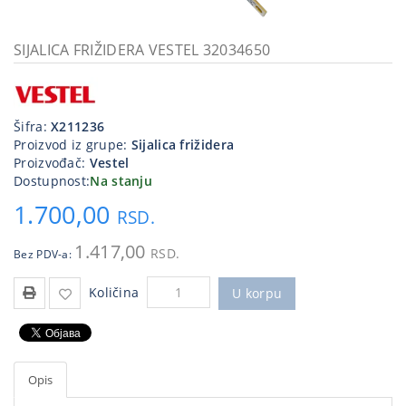
Kablovi
i
SIJALICA FRIŽIDERA VESTEL 32034650
priključci
Kućna
tehnika
Šifra:
X211236
Proizvod iz grupe:
Sijalica frižidera
Poslovna
Proizvođač:
Vestel
oprema,računari
Dostupnost:
Na stanju
1.700,00
Strujni
RSD.
program
1.417,00
RSD.
Bez PDV-a:
Količina
U korpu
Opis