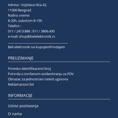
Adresa : Vojislava Ilića 42,
11000 Beograd
Radno vreme:
8-20h, subotom 8-15h
Telefon :
011 / 2413.888 ; 011 / 3806.430
e-mail:
shop@belielektronik.rs
______________________________________
Beli elektronik na KupujemProdajem
PREUZIMANJE
Poresko identifikacioni broj
Potvrda o izvršenom evidentiranju za PDV
Obrazac za jednostrani raskid ugovora
Reklamacioni list
INFORMACIJE
Uslovi poslovanja
O nama