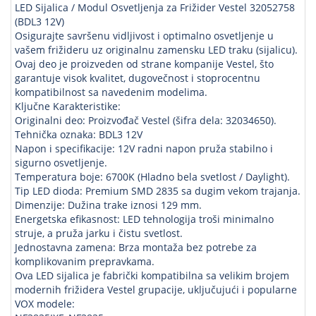
LED Sijalica / Modul Osvetljenja za Frižider Vestel 32052758
(BDL3 12V)
Osigurajte savršenu vidljivost i optimalno osvetljenje u
vašem frižideru uz originalnu zamensku LED traku (sijalicu).
Ovaj deo je proizveden od strane kompanije Vestel, što
garantuje visok kvalitet, dugovečnost i stoprocentnu
kompatibilnost sa navedenim modelima.
Ključne Karakteristike:
Originalni deo: Proizvođač Vestel (šifra dela: 32034650).
Tehnička oznaka: BDL3 12V
Napon i specifikacije: 12V radni napon pruža stabilno i
sigurno osvetljenje.
Temperatura boje: 6700K (Hladno bela svetlost / Daylight).
Tip LED dioda: Premium SMD 2835 sa dugim vekom trajanja.
Dimenzije: Dužina trake iznosi 129 mm.
Energetska efikasnost: LED tehnologija troši minimalno
struje, a pruža jarku i čistu svetlost.
Jednostavna zamena: Brza montaža bez potrebe za
komplikovanim prepravkama.
Ova LED sijalica je fabrički kompatibilna sa velikim brojem
modernih frižidera Vestel grupacije, uključujući i popularne
VOX modele: