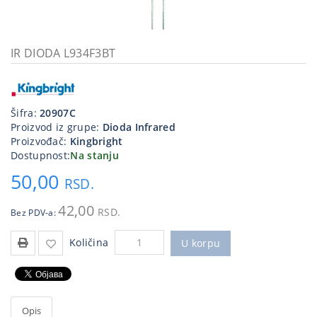
Kablovi
i
priključci
IR DIODA L934F3BT
Kućna
tehnika
Šifra:
20907C
Poslovna
Proizvod iz grupe:
Dioda Infrared
oprema,računari
Proizvođač:
Kingbright
Dostupnost:
Na stanju
Strujni
50,00
program
RSD.
42,00
RSD.
Bez PDV-a:
Količina
U korpu
Opis