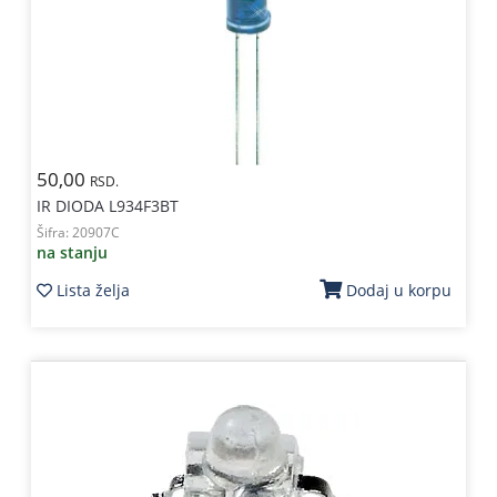
Kablovi
i
priključci
Kućna
tehnika
50,00
RSD.
Poslovna
IR DIODA L934F3BT
oprema,računari
Šifra:
20907C
na stanju
Strujni
program
Lista želja
Dodaj u korpu