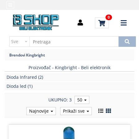
Kategorije
Početna
0
Alati
Brendovi
i
Kontakt
instrumenti
Uputstvo
Baterija,punjač
za
Brendovi
Kingbright
kupovinu
Daljinski
upravljači
Proizvođač - Kingbright - Beli elektronik
Troškovi
slanja
Dioda Infrared
(2)
Elektromehaničke
komponente
Dioda led
(1)
Elektronske
UKUPNO: 3
50
komponente
aktivne
Najnovije
Prikaži sve
Elektronske
komponente
pasivne