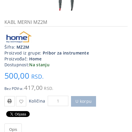
Kablovi
i
priključci
KABL MERNI MZ2M
Kućna
tehnika
Šifra:
MZ2M
Poslovna
Proizvod iz grupe:
Pribor za instrumente
oprema,računari
Proizvođač:
Home
Dostupnost:
Na stanju
Strujni
500,00
program
RSD.
417,00
RSD.
Bez PDV-a:
Količina
U korpu
Opis