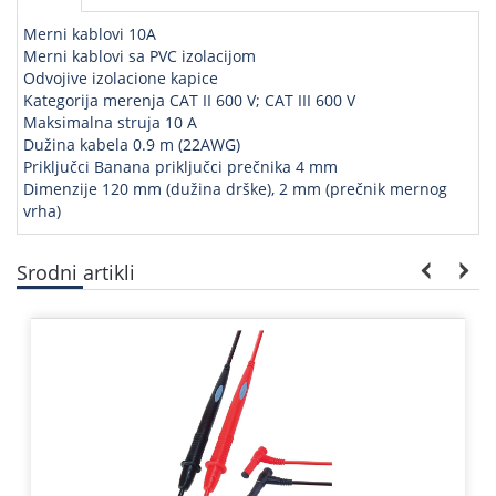
Merni kablovi 10A
Merni kablovi sa PVC izolacijom
Odvojive izolacione kapice
Kategorija merenja CAT II 600 V; CAT III 600 V
Maksimalna struja 10 A
Dužina kabela 0.9 m (22AWG)
Priključci Banana priključci prečnika 4 mm
Dimenzije 120 mm (dužina drške), 2 mm (prečnik mernog
vrha)
Srodni artikli