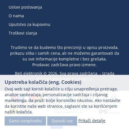
Uslovi poslovanja
O nama
Uputstvo za kupovinu
Troškovi slanja
Trudimo se da budemo što precizniji u opisu proizvoda,
prikazu slika i samih cena, ali ne možemo garantovati da
su sve informacije kompletne i bez grešaka.
Prodavac zadržava pravo izmene.
Beli elektronik © 2026. Sva prava zadržana. -
Izrada
internet prodavnice
-
Selltico.
Upotreba kolačića (eng. Cookies)
Ovaj web sajt koristi kolačiće u cilju unapređenja pretrage,
analize saobraćaja, personalizacije sadržaja i ciljanog
marketinga, da pruži bolje korisničko iskustvo. Ako nastavite
da koristite naše web stranice, saglasni ste sa korišćenjem
naših kolačića.
Prikaži detalje
Samo neophodni
Dozvoli sve