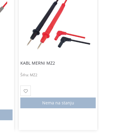
1.700,00
RS
KABL MERNI MZ2
KABL MERNI T
Šifra:
MZ2
Šifra:
445010
Nema na stanju