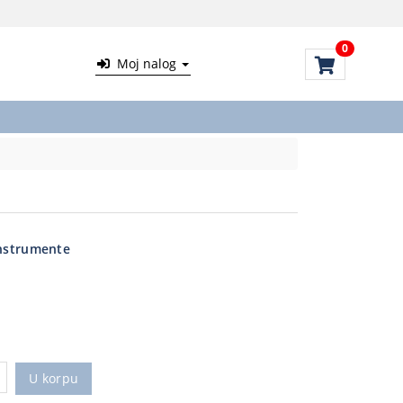
0
Moj nalog
instrumente
U korpu