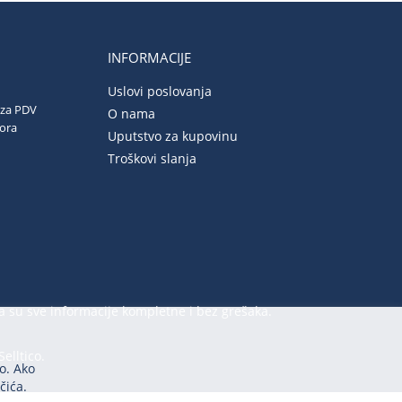
INFORMACIJE
Uslovi poslovanja
 za PDV
O nama
vora
Uputstvo za kupovinu
Troškovi slanja
a su sve informacije kompletne i bez grešaka.
Selltico.
o. Ako
čića.