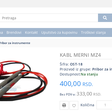
na
Brendovi
Kontakt
Uputstvo za kupovinu
Troškovi slanja
Pribor za instrumente
KABL MERNI MZ4
Šifra:
OST-18
Proizvod iz grupe:
Pribor za 
Dostupnost:
Na stanju
400,00
RSD.
333,00
RSD.
Bez PDV-a:
Količina