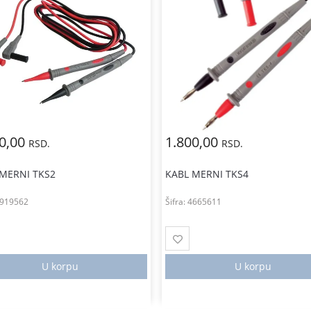
00,00
1.800,00
RSD.
RSD.
 MERNI TKS2
KABL MERNI TKS4
919562
Šifra:
4665611
U korpu
U korpu