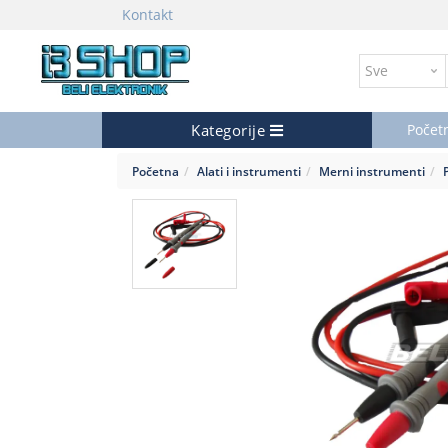
Kontakt
Kategorije
Počet
Početna
Alati i instrumenti
Merni instrumenti