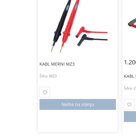
1.2
KABL MERNI MZ3
KABL
Šifra:
MZ3
Šifra:
2
Nema na stanju
u