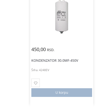
450,00
RSD.
KONDENZATOR 30.0MF-450V
Šifra:
4248EV
U korpu