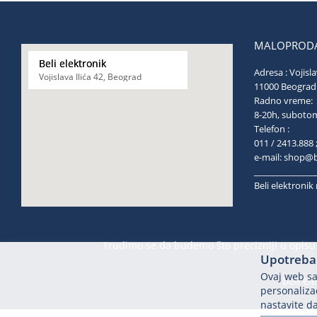
MALOPRODA
Beli elektronik
Adresa : Vojisla
Vojislava Ilića 42, Beograd
11000 Be
Radno vreme:
8-20h, s
Telefon :
011 / 2413.888 
e-mail:
shop@be
______________
Beli elektroni
Trudimo se da budemo što precizniji u opisu 
Upotreba 
Ovaj web saj
Beli el
personalizac
nastavite da