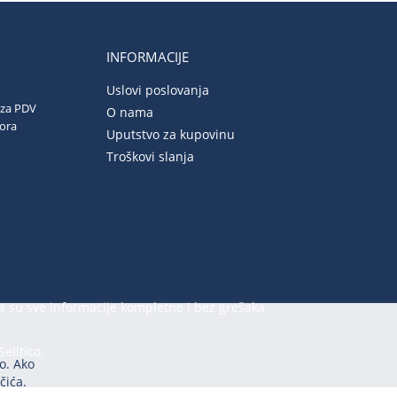
INFORMACIJE
Uslovi poslovanja
 za PDV
O nama
vora
Uputstvo za kupovinu
Troškovi slanja
a su sve informacije kompletne i bez grešaka.
Selltico.
o. Ako
čića.