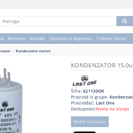
na
Brendovi
Kontakt
Uputstvo za kupovinu
Troškovi slanja
nzator
Kondenzator startni
KONDENZATOR 15.0u
Šifra:
621130OR
Proizvod iz grupe:
Kondenzato
Proizvođač:
Last One
Dostupnost:
Nema na stanju
Nema na stanju