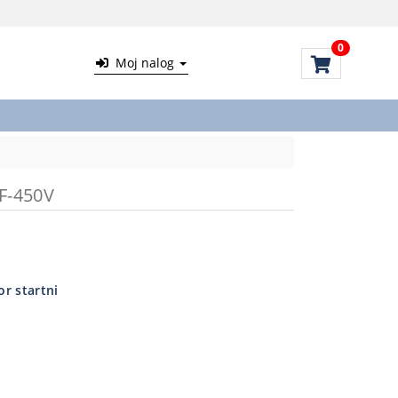
0
Moj nalog
F-450V
r startni