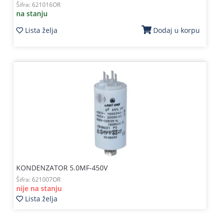
Šifra:
621016OR
na stanju
Lista želja
Dodaj u korpu
KONDENZATOR 5.0MF-450V
Šifra:
621007OR
nije na stanju
Lista želja