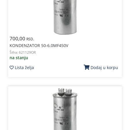
Kablovi
i
priključci
Kućna
700,00
tehnika
RSD.
KONDENZATOR 50-6.0MF450V
Poslovna
Šifra:
621129OR
oprema,računari
na stanju
Lista želja
Dodaj u korpu
Strujni
program