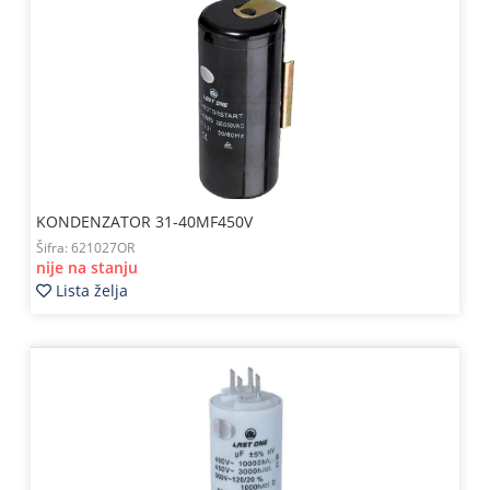
KONDENZATOR 31-40MF450V
Šifra:
621027OR
nije na stanju
Lista želja