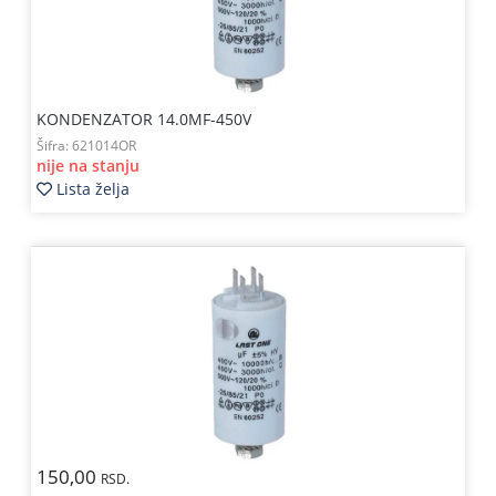
KONDENZATOR 14.0MF-450V
Šifra:
621014OR
nije na stanju
Lista želja
150,00
RSD.