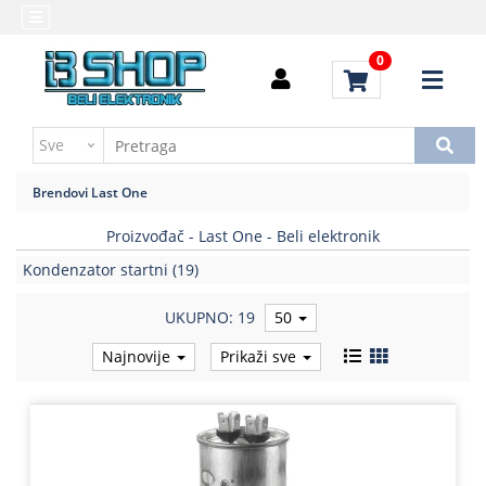
Kategorije
Početna
0
Alati
Brendovi
i
Kontakt
instrumenti
Uputstvo
Baterija,punjač
za
Brendovi
Last One
kupovinu
Daljinski
upravljači
Proizvođač - Last One - Beli elektronik
Troškovi
slanja
Kondenzator startni
(19)
Elektromehaničke
komponente
UKUPNO: 19
50
Elektronske
Najnovije
Prikaži sve
komponente
aktivne
Elektronske
komponente
pasivne