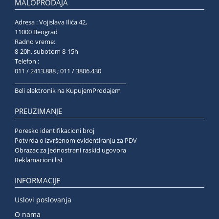
MALOPRODAJA
Adresa : Vojislava Ilića 42,
11000 Beograd
Radno vreme:
8-20h, subotom 8-15h
Telefon :
011 / 2413.888 ; 011 / 3806.430
______________________________________
Beli elektronik na KupujemProdajem
PREUZIMANJE
Poresko identifikacioni broj
Potvrda o izvršenom evidentiranju za PDV
Obrazac za jednostrani raskid ugovora
Reklamacioni list
INFORMACIJE
Uslovi poslovanja
O nama