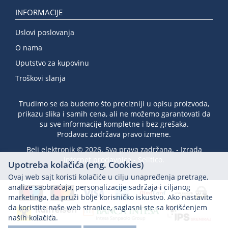
INFORMACIJE
Uslovi poslovanja
O nama
Uputstvo za kupovinu
Troškovi slanja
Trudimo se da budemo što precizniji u opisu proizvoda,
prikazu slika i samih cena, ali ne možemo garantovati da
su sve informacije kompletne i bez grešaka.
Prodavac zadržava pravo izmene.
Beli elektronik © 2026. Sva prava zadržana. -
Izrada
internet prodavnice
-
Selltico.
Upotreba kolačića (eng. Cookies)
Ovaj web sajt koristi kolačiće u cilju unapređenja pretrage,
analize saobraćaja, personalizacije sadržaja i ciljanog
marketinga, da pruži bolje korisničko iskustvo. Ako nastavite
da koristite naše web stranice, saglasni ste sa korišćenjem
naših kolačića.