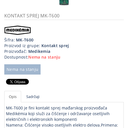
Kablovi
i
KONTAKT SPREJ MK-T600
priključci
Kućna
tehnika
Šifra:
MK-T600
Proizvod iz grupe:
Kontakt sprej
Poslovna
Proizvođač:
Medikemia
oprema,računari
Dostupnost:
Nema na stanju
Strujni
Nema na stanju
program
Opis
Sadržaji
MK-T600 je fini kontakt sprej mađarskog proizvođača
Medikémia koji služi za čišćenje i održavanje osetljivih
električnih i elektronskih komponenti
Namena: Čišćenje visoko osetljivih elektro delova.Primena: