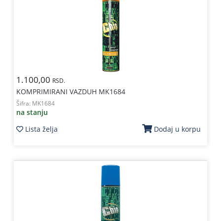
Kablovi
i
priključci
Kućna
tehnika
1.100,00
RSD.
Poslovna
KOMPRIMIRANI VAZDUH MK1684
oprema,računari
Šifra:
MK1684
na stanju
Strujni
program
Lista želja
Dodaj u korpu