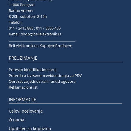
11000 Beograd
Radno vreme:
8-20h, subotom 8-15h
Telefon :
011 / 2413.888 ; 011 / 3806.430
e-mail:
shop@belielektronik.rs
______________________________________
Beli elektronik na KupujemProdajem
PREUZIMANJE
Poresko identifikacioni broj
Potvrda o izvršenom evidentiranju za PDV
Obrazac za jednostrani raskid ugovora
Reklamacioni list
INFORMACIJE
Uslovi poslovanja
O nama
Uputstvo za kupovinu