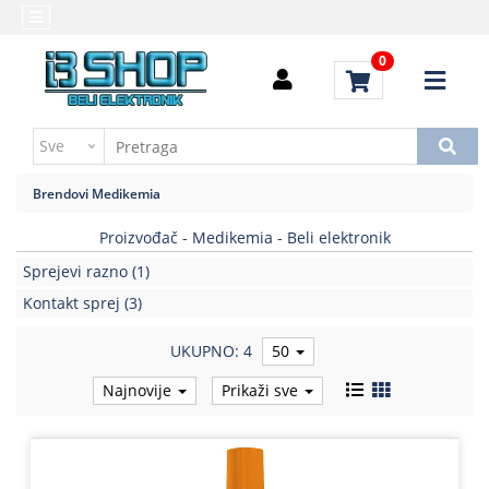
Kategorije
Početna
0
Alati
Brendovi
i
Kontakt
instrumenti
Uputstvo
Baterija,punjač
za
Brendovi
Medikemia
kupovinu
Daljinski
upravljači
Proizvođač - Medikemia - Beli elektronik
Troškovi
slanja
Sprejevi razno
(1)
Elektromehaničke
komponente
Kontakt sprej
(3)
Elektronske
UKUPNO: 4
50
komponente
aktivne
Najnovije
Prikaži sve
Elektronske
komponente
pasivne