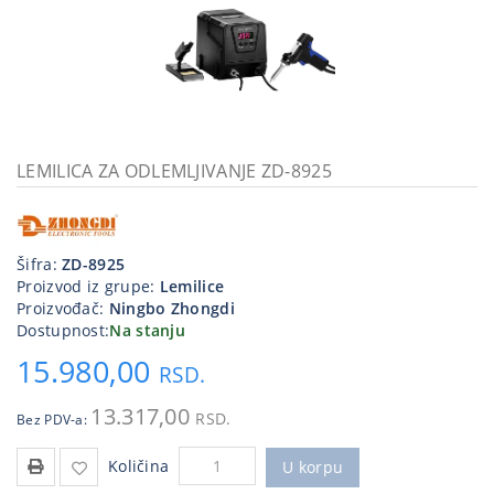
Kablovi
i
priključci
Kućna
tehnika
LEMILICA ZA ODLEMLJIVANJE ZD-8925
Poslovna
oprema,računari
Strujni
Šifra:
ZD-8925
program
Proizvod iz grupe:
Lemilice
Proizvođač:
Ningbo Zhongdi
Dostupnost:
Na stanju
15.980,00
RSD.
13.317,00
RSD.
Bez PDV-a:
Količina
U korpu