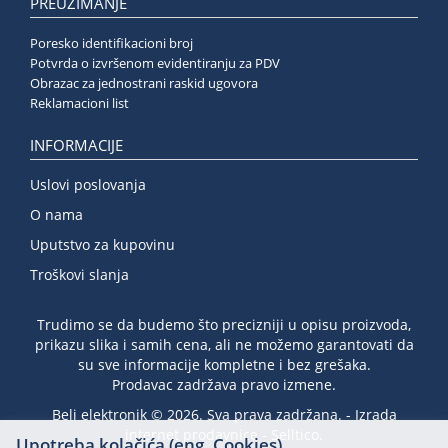
PREUZIMANJE
Poresko identifikacioni broj
Potvrda o izvršenom evidentiranju za PDV
Obrazac za jednostrani raskid ugovora
Reklamacioni list
INFORMACIJE
Uslovi poslovanja
O nama
Uputstvo za kupovinu
Troškovi slanja
Trudimo se da budemo što precizniji u opisu proizvoda,
prikazu slika i samih cena, ali ne možemo garantovati da
su sve informacije kompletne i bez grešaka.
Prodavac zadržava pravo izmene.
Beli elektronik © 2026. Sva prava zadržana. -
Izrada
internet prodavnice
-
Selltico.
Upotreba kolačića (eng. Cookies)