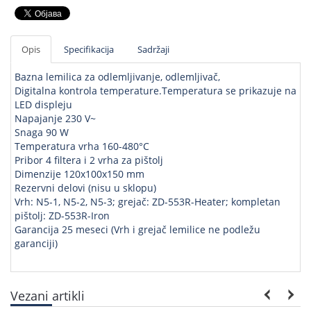
Opis
Specifikacija
Sadržaji
Bazna lemilica za odlemljivanje, odlemljivač,
Digitalna kontrola temperature.Temperatura se prikazuje na
LED displeju
Napajanje 230 V~
Snaga 90 W
Temperatura vrha 160-480°C
Pribor 4 filtera i 2 vrha za pištolj
Dimenzije 120x100x150 mm
Rezervni delovi (nisu u sklopu)
Vrh: N5-1, N5-2, N5-3; grejač: ZD-553R-Heater; kompletan
pištolj: ZD-553R-Iron
Garancija 25 meseci (Vrh i grejač lemilice ne podležu
garanciji)
Vezani artikli