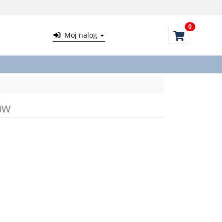
0
Moj nalog
00W