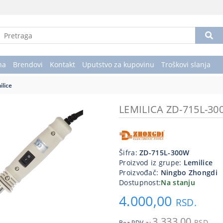
na
Brendovi
Kontakt
Uputstvo za kupovinu
Troškovi slanja
ilice
LEMILICA ZD-715L-3
Šifra:
ZD-715L-300W
Proizvod iz grupe:
Lemilice
Proizvođač:
Ningbo Zhongdi
Dostupnost:
Na stanju
4.000,00
RSD.
3.333,00
RSD.
Bez PDV-a: