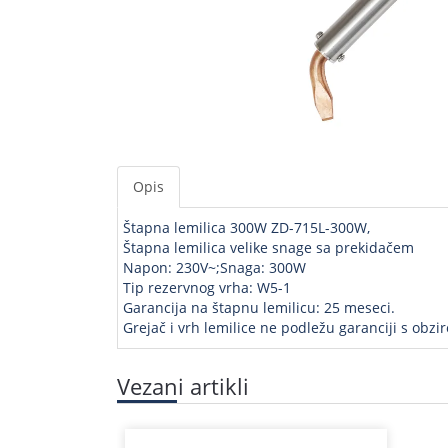
Opis
Štapna lemilica 300W ZD-715L-300W,
Štapna lemilica velike snage sa prekidačem
Napon: 230V~;Snaga: 300W
Tip rezervnog vrha: W5-1
Garancija na štapnu lemilicu: 25 meseci.
Grejač i vrh lemilice ne podležu garanciji s obzi
Vezani artikli