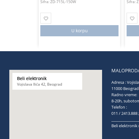
Šifra:
ZD-715L-150W
Šifra:
Z
U korpu
MALOPRODA
Beli elektronik
Adresa : Vojisla
Vojislava Ilića 42, Beograd
11000 Be
Radno vreme:
8-20h, s
Telefon :
011 / 2413.888 
______________
Beli elektroni