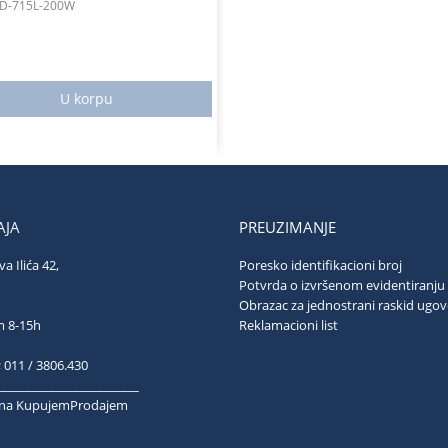
D-715L-200W
U korpu
JA
PREUZIMANJE
va Ilića 42,
Poresko identifikacioni broj
ograd
Potvrda o izvršenom evidentiranju
Obrazac za jednostrani raskid ugo
ubotom 8-15h
Reklamacioni list
; 011 / 3806.430
________________________
k na KupujemProdajem