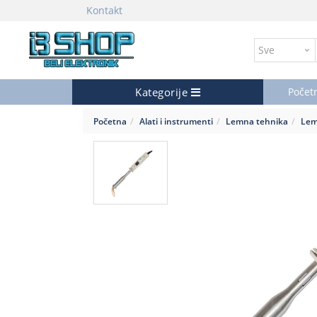
Kontakt
Kategorije
Počet
Početna
Alati i instrumenti
Lemna tehnika
Lem