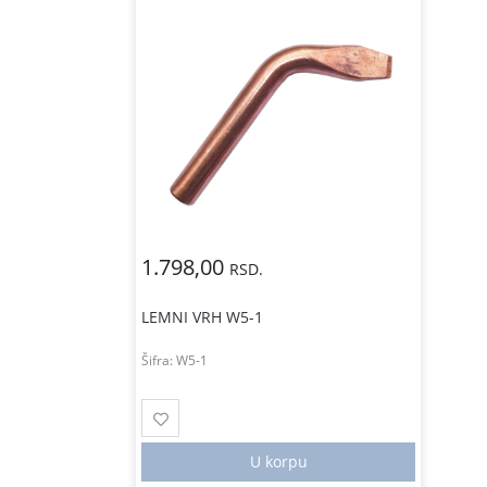
1.798,00
RSD.
LEMNI VRH W5-1
Šifra:
W5-1
U korpu