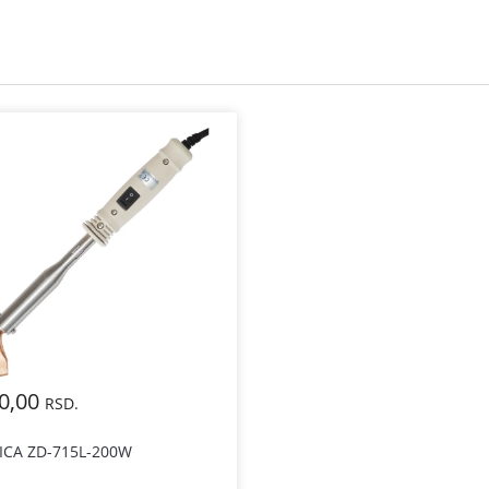
00,00
RSD.
ICA ZD-715L-200W