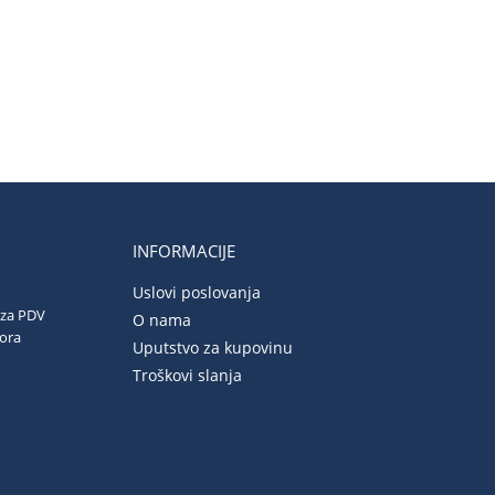
INFORMACIJE
Uslovi poslovanja
 za PDV
O nama
vora
Uputstvo za kupovinu
Troškovi slanja