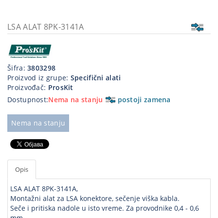
Kablovi
i
LSA ALAT 8PK-3141A
priključci
Kućna
tehnika
Šifra:
3803298
Proizvod iz grupe:
Specifični alati
Poslovna
Proizvođač:
ProsKit
oprema,računari
Dostupnost:
Nema na stanju
postoji zamena
Strujni
Nema na stanju
program
Opis
LSA ALAT 8PK-3141A,
Montažni alat za LSA konektore, sečenje viška kabla.
Seče i pritiska nadole u isto vreme. Za provodnike 0,4 - 0,6
mm