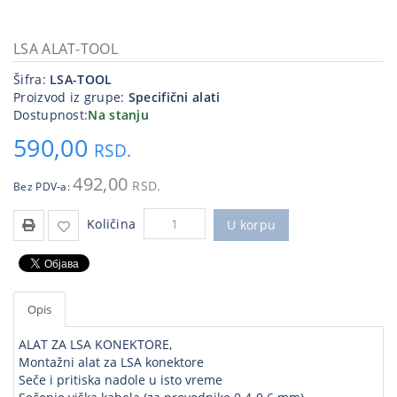
Kablovi
i
LSA ALAT-TOOL
priključci
Šifra:
LSA-TOOL
Proizvod iz grupe:
Specifični alati
Kućna
Dostupnost:
Na stanju
tehnika
590,00
RSD.
Poslovna
oprema,računari
492,00
RSD.
Bez PDV-a:
Strujni
Količina
program
U korpu
Opis
ALAT ZA LSA KONEKTORE,
Montažni alat za LSA konektore
Seče i pritiska nadole u isto vreme