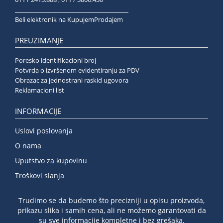
______________________________________
Beli elektronik na KupujemProdajem
PREUZIMANJE
Poresko identifikacioni broj
Potvrda o izvršenom evidentiranju za PDV
Obrazac za jednostrani raskid ugovora
Reklamacioni list
INFORMACIJE
Uslovi poslovanja
O nama
Uputstvo za kupovinu
Troškovi slanja
Trudimo se da budemo što precizniji u opisu proizvoda,
prikazu slika i samih cena, ali ne možemo garantovati da
su sve informacije kompletne i bez grešaka.