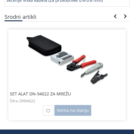
Sečenje viška kabela (za provodnike 0.4-0.6 mm)
Srodni artikli
SET ALAT DN-94022 ZA MREŽU
Šifra:
DN94022
Nema na stanju