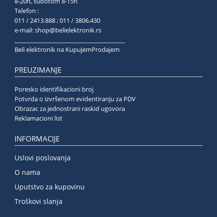
8-20h, subotom 8-15h
Telefon :
011 / 2413.888 ; 011 / 3806.430
e-mail:
shop@belielektronik.rs
______________________________________
Beli elektronik na KupujemProdajem
PREUZIMANJE
Poresko identifikacioni broj
Potvrda o izvršenom evidentiranju za PDV
Obrazac za jednostrani raskid ugovora
Reklamacioni list
INFORMACIJE
Uslovi poslovanja
O nama
Uputstvo za kupovinu
Troškovi slanja