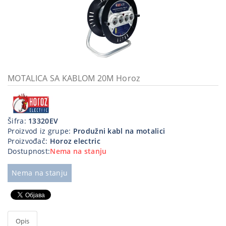
Kablovi
i
priključci
Kućna
tehnika
MOTALICA SA KABLOM 20M Horoz
Poslovna
oprema,računari
Strujni
Šifra:
13320EV
program
Proizvod iz grupe:
Produžni kabl na motalici
Proizvođač:
Horoz electric
Dostupnost:
Nema na stanju
Nema na stanju
Opis