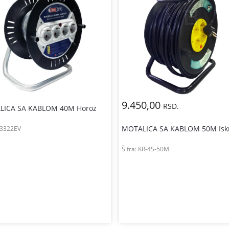
9.450,00
RSD.
LICA SA KABLOM 40M Horoz
MOTALICA SA KABLOM 50M Isk
3322EV
Šifra:
KR-4S-50M