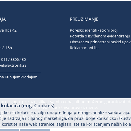
JA
PREUZIMANJE
va Ilića 42,
Poresko identifikacioni broj
ograd
Potvrda o izvršenom evidentiranju
Obrazac za jednostrani raskid ugo
ubotom 8-15h
Reklamacioni list
; 011 / 3806.430
lielektronik.rs
________________________
k na KupujemProdajem
proizvoda, prikazu slika i samih cena, ali ne možemo garantovati d
kolačića (eng. Cookies)
Prodavac zadržava pravo izmene.
t koristi kolačiće u cilju unapređenja pretrage, analize saobraćaja,
ektronik © 2026. Sva prava zadržana. -
Izrada internet prodavnice
-
ije sadržaja i ciljanog marketinga, da pruži bolje korisničko iskustv
 koristite naše web stranice, saglasni ste sa korišćenjem naših kola