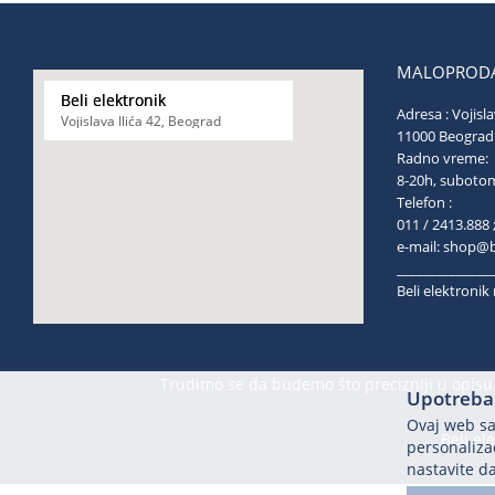
MALOPRODA
Beli elektronik
Adresa : Vojisla
Vojislava Ilića 42, Beograd
11000 Be
Radno vreme:
8-20h, s
Telefon :
011 / 2413.888 
e-mail:
shop@be
______________
Beli elektroni
Trudimo se da budemo što precizniji u opisu 
Upotreba 
Ovaj web saj
Beli el
personalizac
nastavite da