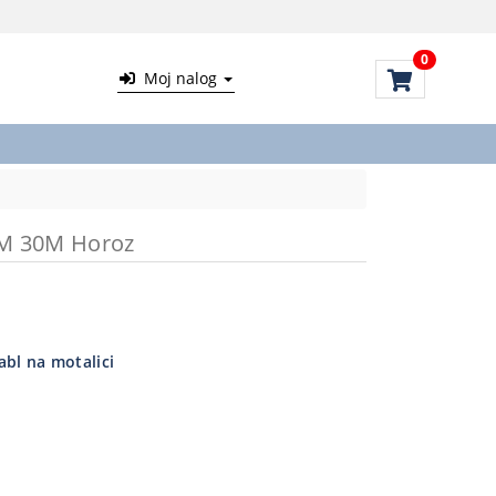
0
Moj nalog
M 30M Horoz
abl na motalici