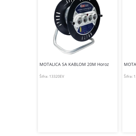
M 25M
MOTALICA SA KABLOM 20M Horoz
MOTA
Šifra:
13320EV
Šifra:
1