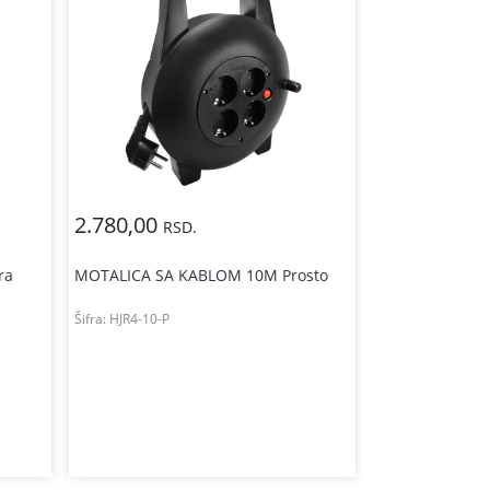
2.780,00
6.000,00
RSD.
RS
ra
MOTALICA SA KABLOM 10M Prosto
MOTALICA SA 
Šifra:
HJR4-10-P
Šifra:
KR-4S-25M