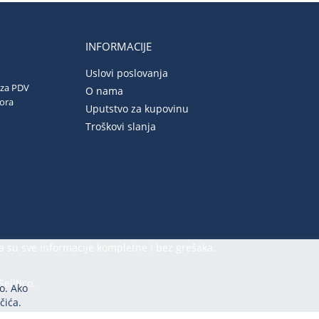
INFORMACIJE
Uslovi poslovanja
 za PDV
O nama
vora
Uputstvo za kupovinu
Troškovi slanja
a su sve informacije kompletne i bez grešaka.
Selltico.
o. Ako
čića.