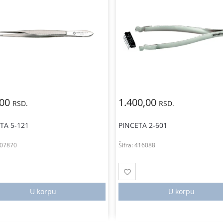
,00
1.400,00
RSD.
RSD.
TA 5-121
PINCETA 2-601
07870
Šifra:
416088
U korpu
U korpu