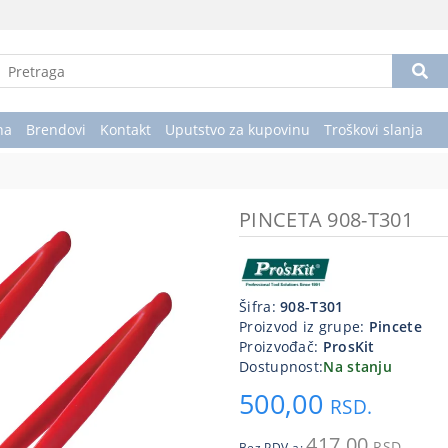
na
Brendovi
Kontakt
Uputstvo za kupovinu
Troškovi slanja
PINCETA 908-T301
Šifra:
908-T301
Proizvod iz grupe:
Pincete
Proizvođač:
ProsKit
Dostupnost:
Na stanju
500,00
RSD.
417,00
RSD.
Bez PDV-a: