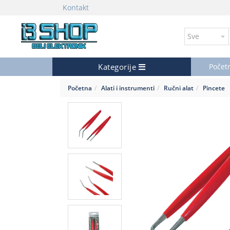
Kontakt
Kategorije
Počet
Početna
Alati i instrumenti
Ručni alat
Pincete