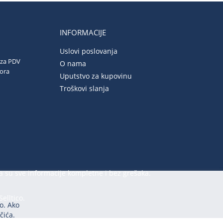
INFORMACIJE
Uslovi poslovanja
 za PDV
O nama
vora
Uputstvo za kupovinu
Troškovi slanja
a su sve informacije kompletne i bez grešaka.
Selltico.
o. Ako
čića.