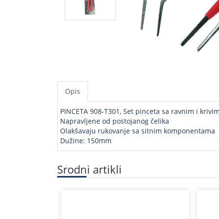
Opis
PINCETA 908-T301, Set pinceta sa ravnim i kriv
Napravljene od postojanog čelika
Olakšavaju rukovanje sa sitnim komponentama
Dužine: 150mm
Srodni artikli