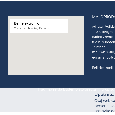
MALOPRODA
Beli elektronik
Adresa : Vojisla
Vojislava Ilića 42, Beograd
11000 Be
Radno vreme:
8-20h, s
Telefon :
011 / 2413.888 
e-mail:
shop@be
______________
Beli elektroni
Trudimo se da budemo što precizniji u opisu 
Upotreba 
Ovaj web saj
Beli el
personalizac
nastavite da