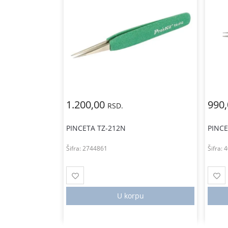
1.200,00
990
RSD.
PINCETA TZ-212N
PINCE
Šifra:
2744861
Šifra:
4
tanju
U korpu