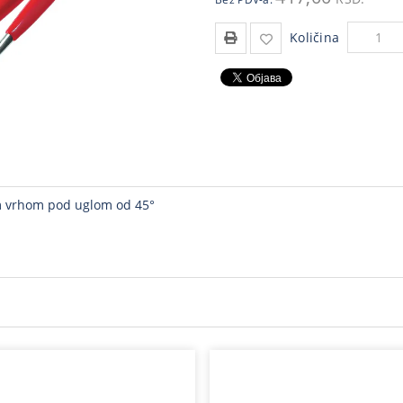
Količina
im vrhom pod uglom od 45°