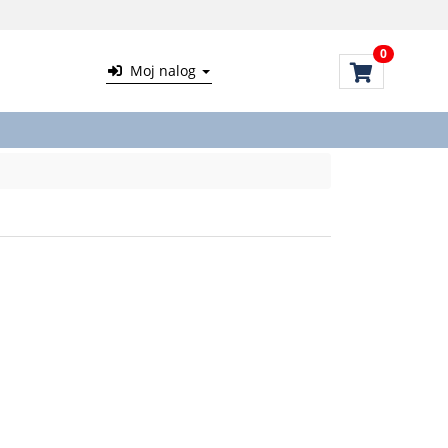
0
Moj nalog